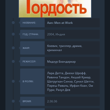
Aan: Men at Work
НАЗВАНИЕ:
2004, Индия
ГОД, СТРАНА:
боевик
,
триллер
,
драма
,
ЖАНР:
криминал
Мадхур Бхандаркар
РЕЖИССЕР:
Лара Датта
,
Джеки Шрофф
,
Равина Тандон
,
Акшай Кумар
,
Шатругхан Синха
,
Сунил Шетти
,
В РОЛЯХ:
Пареш Раваль
,
Ирфан Кхан
,
Ом
Пури
,
Рахул Дев
2:36:36
ВРЕМЯ: