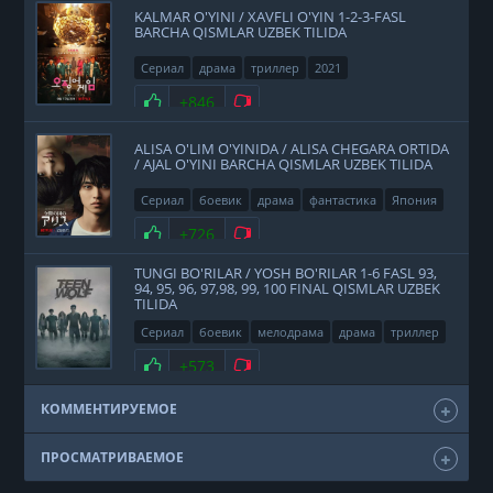
KALMAR O'YINI / XAVFLI O'YIN 1-2-3-FASL
BARCHA QISMLAR UZBEK TILIDA
Сериал
драма
триллер
2021
Нравится
+846
Не нравится
ALISA O'LIM O'YINIDA / ALISA CHEGARA ORTIDA
/ AJAL O'YINI BARCHA QISMLAR UZBEK TILIDA
Сериал
боевик
драма
фантастика
Япония
2020
Нравится
+726
Не нравится
TUNGI BO'RILAR / YOSH BO'RILAR 1-6 FASL 93,
94, 95, 96, 97,98, 99, 100 FINAL QISMLAR UZBEK
TILIDA
Сериал
боевик
мелодрама
драма
триллер
фэнтези
США
2011
Нравится
+573
Не нравится
КОММЕНТИРУЕМОЕ
ПРОСМАТРИВАЕМОЕ