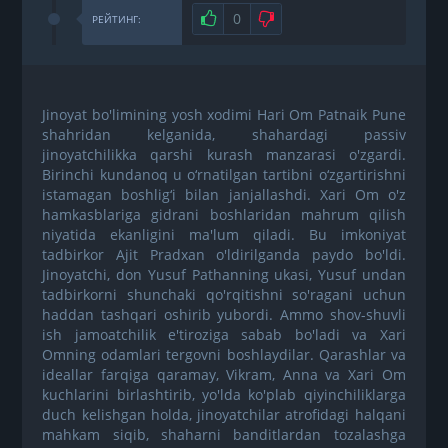
Нравится
0
Не нравится
РЕЙТИНГ:
Jinoyat bo'limining yosh xodimi Hari Om Patnaik Pune
shahridan kelganida, shahardagi passiv
jinoyatchilikka qarshi kurash manzarasi o'zgardi.
Birinchi kundanoq u o‘rnatilgan tartibni o‘zgartirishni
istamagan boshlig‘i bilan janjallashdi. Xari Om o'z
hamkasblariga gidrani boshlaridan mahrum qilish
niyatida ekanligini ma'lum qiladi. Bu imkoniyat
tadbirkor Ajit Pradxan o'ldirilganda paydo bo'ldi.
Jinoyatchi, don Yusuf Pathanning ukasi, Yusuf undan
tadbirkorni shunchaki qo'rqitishni so'ragani uchun
haddan tashqari oshirib yubordi. Ammo shov-shuvli
ish jamoatchilik e'tiroziga sabab bo'ladi va Xari
Omning odamlari tergovni boshlaydilar. Qarashlar va
ideallar farqiga qaramay, Vikram, Anna va Xari Om
kuchlarini birlashtirib, yo'lda ko'plab qiyinchiliklarga
duch kelishgan holda, jinoyatchilar atrofidagi halqani
mahkam siqib, shaharni banditlardan tozalashga