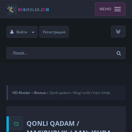
МЕНЮ
Войти
Регистрация
HD-Kinolar
»
Фильм
»
Qonli qadam / Mag'rurlik / Aan: Ishda
erkaklar Uzbek Tilida
QONLI QADAM /