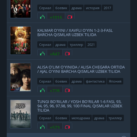
Сериал
боевик
драма
история
2017
Нравится
+1016
Не нравится
KALMAR O'YINI / XAVFLI O'YIN 1-2-3-FASL
BARCHA QISMLAR UZBEK TILIDA
Сериал
драма
триллер
2021
Нравится
+847
Не нравится
ALISA O'LIM O'YINIDA / ALISA CHEGARA ORTIDA
/ AJAL O'YINI BARCHA QISMLAR UZBEK TILIDA
Сериал
боевик
драма
фантастика
Япония
2020
Нравится
+728
Не нравится
TUNGI BO'RILAR / YOSH BO'RILAR 1-6 FASL 93,
94, 95, 96, 97,98, 99, 100 FINAL QISMLAR UZBEK
TILIDA
Сериал
боевик
мелодрама
драма
триллер
фэнтези
США
2011
Нравится
+573
Не нравится