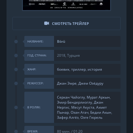
СМОТРЕТЬ ТРЕЙЛЕР
Börü
НАЗВАНИЕ:
2018, Турция
ГОД, СТРАНА:
боевик
,
триллер
,
история
ЖАНР:
Джан Эмре
,
Джем Озёдуру
РЕЖИССЕР:
Серкан Чайоглу
,
Мурат Аркын
,
Эмир Бендерлиоглу
,
Джан
Нергис
,
Месут Акуста
,
Ахмет
В РОЛЯХ:
Пынар
,
Озан Агач
,
Бедии Акын
,
Зафер Алгёз
,
Озге Гюрель
80 мин. / 01:20
ВРЕМЯ: