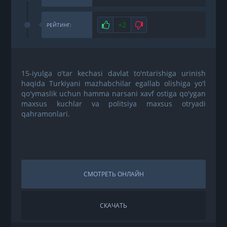
Нравится
+2
Не нравится
РЕЙТИНГ:
15-iyulga o'tar kechasi davlat to'ntarishiga urinish
haqida Turkiyani mazhabchilar egallab olishiga yo'l
qo'ymaslik uchun hamma narsani xavf ostiga qo'ygan
maxsus kuchlar va politsiya maxsus otryadi
qahramonlari.
СМОТРЕТЬ ОНЛАЙН
СКАЧАТЬ