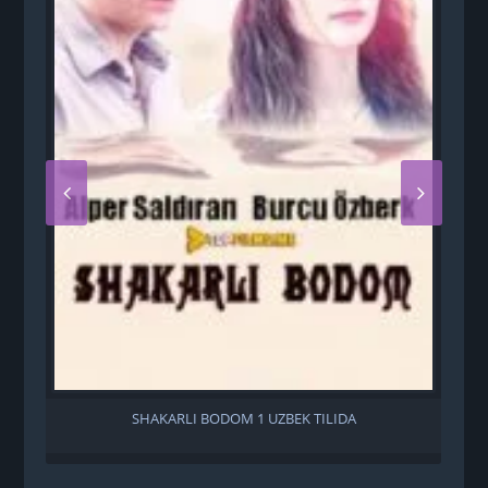
SHAKARLI BODOM 1 UZBEK TILIDA
B