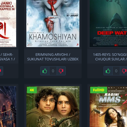
/ SEHR-
ERIMNING ARVOHI /
1405-REYS: SO'NGGI
SVASA 1 /
SUKUNAT TOVUSHLARI UZBEK
CHUQUR SUVLAR /
 TILIDA
TILIDA
REYSNING HALOKATI
QARIDA UZBEK TI
Не нравится
Нравится
0
Не нравится
Нравится
0
4K
FullHD