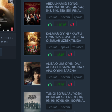
ABDULHAMID SO'NGI
IMPERATOR 545, 546, 547,
548, 549, 550, 551 FINAL
QISMLAR UZBEK TILIDA
Сериал
боевик
драма
история
2017
Нравится
+1016
Не нравится
KALMAR O'YINI / XAVFLI
O'YIN 1-2-3-FASL BARCHA
KIRISH 2
QISMLAR UZBEK TILIDA
I MMS
ILIDA
Сериал
драма
триллер
Не нравится
2021
Нравится
+846
Не нравится
ALISA O'LIM O'YINIDA /
ALISA CHEGARA ORTIDA /
AJAL O'YINI BARCHA
QISMLAR UZBEK TILIDA
Сериал
боевик
драма
фантастика
Япония
Нравится
+726
Не нравится
2020
TUNGI BO'RILAR / YOSH
BO'RILAR 1-6 FASL 93, 94,
95, 96, 97,98, 99, 100 FINAL
QISMLAR UZBEK TILIDA
Сериал
боевик