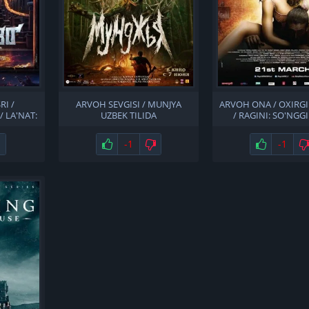
I /
ARVOH SEVGISI / MUNJYA
ARVOH ONA / OXIRGI 
/ LA'NAT:
UZBEK TILIDA
/ RAGINI: SO'NGG
LIDA
XABAR 2 UZBEK T
Не нравится
Нравится
-1
Не нравится
Нравится
-1