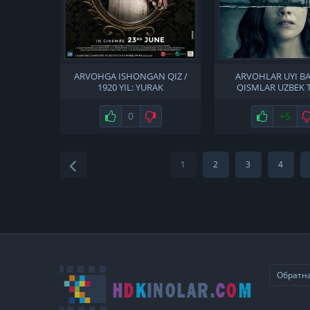
ARVOHGA ISHONGAN QIZ /
ARVOHLAR UYI B
1920 YIL: YURAK
QISMLAR UZBEK T
DAHSHATLARI / QALB
DAXSHATLARI UZBEK TILIDA
Нравится
0
Не нравится
Нравится
+5
1
2
3
4
Обратна