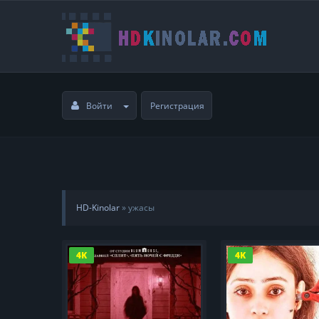
Войти
Регистрация
HD-Kinolar
» ужасы
4K
4K