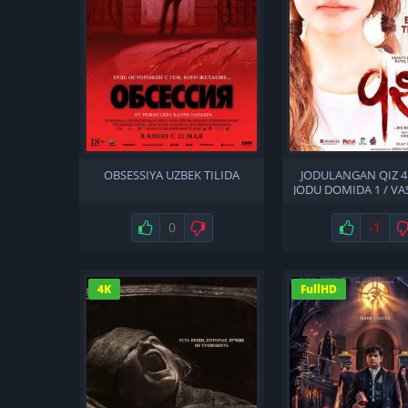
OBSESSIYA UZBEK TILIDA
JODULANGAN QIZ 4 
JODU DOMIDA 1 / VA
NOTANISH 1 UZBEK
Нравится
0
Не нравится
Нравится
-1
4K
FullHD