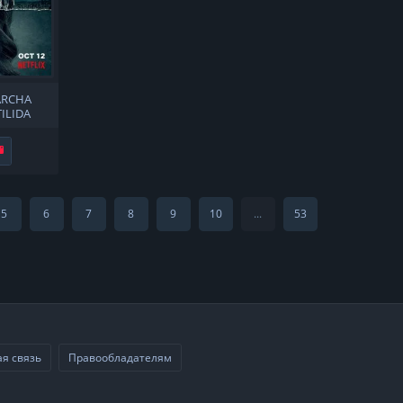
ARCHA
ILIDA
Не нравится
5
6
7
8
9
10
...
53
я связь
Правообладателям