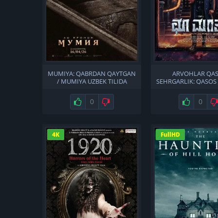
MUMIYA: QABRDAN QAYTGAN
ARVOHLAR QASR
/ MUMIYA UZBEK TILIDA
SEHRGARLIK: QASOS 
QASOS UZBEK TI
Нравится
0
Не нравится
Нравится
0
4K
FullHD