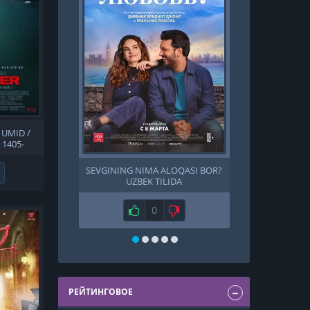
 UMID /
 1405-
 / OKEAN
LIDA
SEVGINING NIMA ALOQASI BOR?
ANAKONDA / 
Не нравится
UZBEK TILIDA
T
Нравится
0
Не нравится
Н
РЕЙТИНГОВОЕ