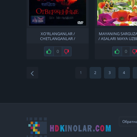
XO'RLANGANLAR /
MAYANING SARGUZA
CHETLANGANLAR /
/ ASALARI MAYA UZB
BAXTSIZLIKLAR UZBEK TILIDA
Нравится
0
Не нравится
Нравится
0
1
2
3
4
Обратна