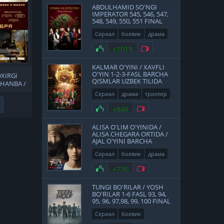
ABDULHAMID SO'NGI
IMPERATOR 545, 546, 547,
548, 549, 550, 551 FINAL
QISMLAR UZBEK TILIDA
Сериал
боевик
драма
история
2017
Нравится
+1019
Не нравится
KALMAR O'YINI / XAVFLI
O'YIN 1-2-3-FASL BARCHA
OXIRGI
QISMLAR UZBEK TILIDA
SHANBA /
 UZBEK
Сериал
драма
триллер
Не нравится
2021
Нравится
+848
Не нравится
ALISA O'LIM O'YINIDA /
ALISA CHEGARA ORTIDA /
AJAL O'YINI BARCHA
QISMLAR UZBEK TILIDA
Сериал
боевик
драма
фантастика
Япония
Нравится
+726
Не нравится
2020
TUNGI BO'RILAR / YOSH
BO'RILAR 1-6 FASL 93, 94,
95, 96, 97,98, 99, 100 FINAL
QISMLAR UZBEK TILIDA
Сериал
боевик