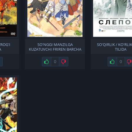
ROG'I
SO'NGGI MANZILGA
SO'QIRLIK / KO'RLI
A
KUZATUVCHI FRIREN BARCHA
TILIDA
QISMLAR UZBEK TILIDA
Не нравится
Нравится
0
Не нравится
Нравится
0