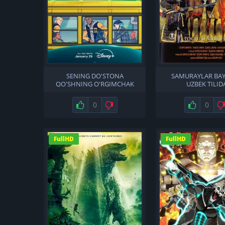
SENING DO'STONA
SAMURAYLAR BAY
QO'SHNING O'RGIMCHAK
UZBEK TILID
ODAM BARCHA QISMLAR
UZBEK TILIDA
Нравится
0
Не нравится
Нравится
0
FullHD
FullHD