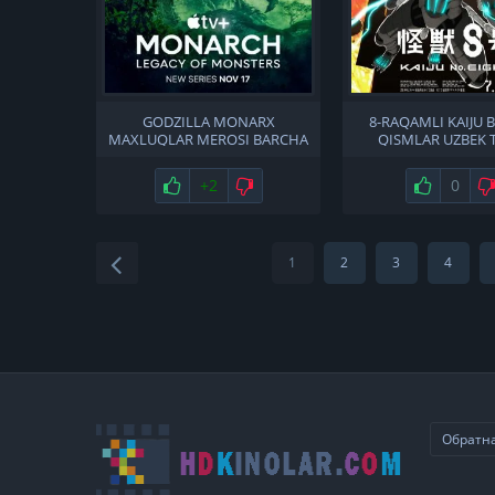
GODZILLA MONARX
8-RAQAMLI KAIJU 
MAXLUQLAR MEROSI BARCHA
QISMLAR UZBEK T
QISMLAR UZBEK TILIDA
Нравится
+2
Не нравится
Нравится
0
1
2
3
4
Обратна