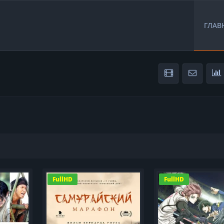
ГЛАВ
FullHD
FullHD