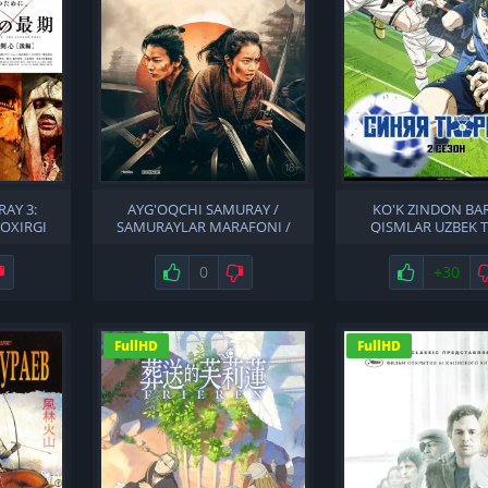
AY 3:
AYG'OQCHI SAMURAY /
KO'K ZINDON BA
 OXIRGI
SAMURAYLAR MARAFONI /
QISMLAR UZBEK T
ANING
SAMURAYLAR KURASHI UZBEK
ILIDA
TILIDA
Не нравится
Нравится
0
Не нравится
Нравится
+30
FullHD
FullHD