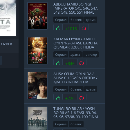
ABDULHAMID SO'NGI
IMPERATOR 545, 546, 547,
548, 549, 550, 551 FINAL
QISMLAR UZBEK TILIDA
Сериал
боевик
драма
история
2017
Нравится
+1016
Не нравится
KALMAR O'YINI / XAVFLI
O'YIN 1-2-3-FASL BARCHA
K UZBEK
QISMLAR UZBEK TILIDA
Сериал
драма
триллер
Не нравится
2021
Нравится
+846
Не нравится
ALISA O'LIM O'YINIDA /
ALISA CHEGARA ORTIDA /
AJAL O'YINI BARCHA
QISMLAR UZBEK TILIDA
Сериал
боевик
драма
фантастика
Япония
Нравится
+726
Не нравится
2020
TUNGI BO'RILAR / YOSH
BO'RILAR 1-6 FASL 93, 94,
95, 96, 97,98, 99, 100 FINAL
QISMLAR UZBEK TILIDA
Сериал
боевик