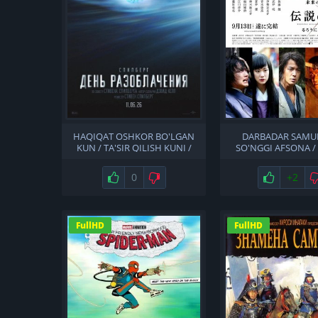
HAQIQAT OSHKOR BO'LGAN
DARBADAR SAMUR
KUN / TA'SIR QILISH KUNI /
SO'NGGI AFSONA /
SIRLAR OCHILADIGAN KUN
AFSONA / AFSON
UZBEK TILIDA
TUGASHI UZBEK T
Нравится
0
Не нравится
Нравится
+2
FullHD
FullHD