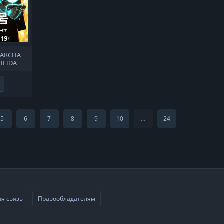
BARCHA
ILIDA
Не нравится
5
6
7
8
9
10
...
24
я связь
Правообладателям