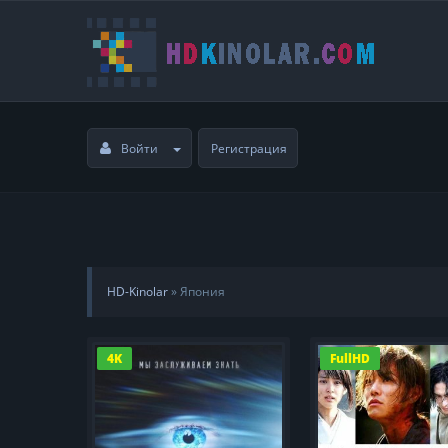
Войти
Регистрация
HD-Kinolar
» Япония
4K
FullHD