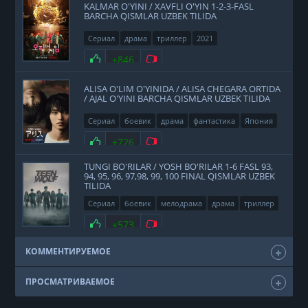
KALMAR O'YINI / XAVFLI O'YIN 1-2-3-FASL
BARCHA QISMLAR UZBEK TILIDA
Сериал
драма
триллер
2021
Нравится
+846
Не нравится
ALISA O'LIM O'YINIDA / ALISA CHEGARA ORTIDA
/ AJAL O'YINI BARCHA QISMLAR UZBEK TILIDA
Сериал
боевик
драма
фантастика
Япония
2020
Нравится
+726
Не нравится
TUNGI BO'RILAR / YOSH BO'RILAR 1-6 FASL 93,
94, 95, 96, 97,98, 99, 100 FINAL QISMLAR UZBEK
TILIDA
Сериал
боевик
мелодрама
драма
триллер
фэнтези
США
2011
Нравится
+573
Не нравится
КОММЕНТИРУЕМОЕ
ПРОСМАТРИВАЕМОЕ