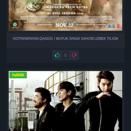
XOTINIMNING QASOSI / BUYUK SINGX SAHOB UZBEK TILIDA
Нравится
0
Не нравится
FullHD