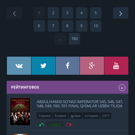
1
2
3
4
5
6
7
8
9
10
...
780
РЕЙТИНГОВОЕ
ABDULHAMID SO'NGI IMPERATOR 545, 546, 547,
548, 549, 550, 551 FINAL QISMLAR UZBEK TILIDA
Сериал
боевик
драма
история
2017
Нравится
+1015
Не нравится