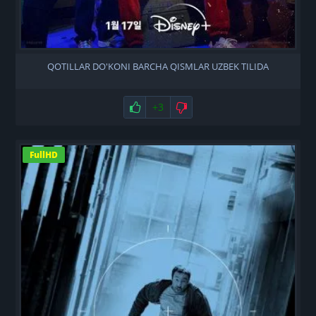
QOTILLAR DO'KONI BARCHA QISMLAR UZBEK TILIDA
Нравится
+3
Не нравится
FullHD