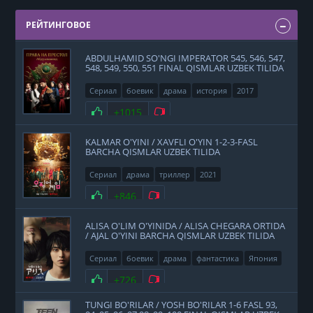
РЕЙТИНГОВОЕ
ABDULHAMID SO'NGI IMPERATOR 545, 546, 547,
548, 549, 550, 551 FINAL QISMLAR UZBEK TILIDA
Сериал
боевик
драма
история
2017
Нравится
+1015
Не нравится
KALMAR O'YINI / XAVFLI O'YIN 1-2-3-FASL
BARCHA QISMLAR UZBEK TILIDA
Сериал
драма
триллер
2021
Нравится
+846
Не нравится
ALISA O'LIM O'YINIDA / ALISA CHEGARA ORTIDA
/ AJAL O'YINI BARCHA QISMLAR UZBEK TILIDA
Сериал
боевик
драма
фантастика
Япония
2020
Нравится
+726
Не нравится
TUNGI BO'RILAR / YOSH BO'RILAR 1-6 FASL 93,