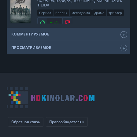
94, 95, 96, 97,98, 99, 100 FINAL QISMLAR UZBEK
TILIDA
Сериал
боевик
мелодрама
драма
триллер
фэнтези
США
2011
Нравится
+573
Не нравится
КОММЕНТИРУЕМОЕ
ПРОСМАТРИВАЕМОЕ
Обратная связь
Правообладателям