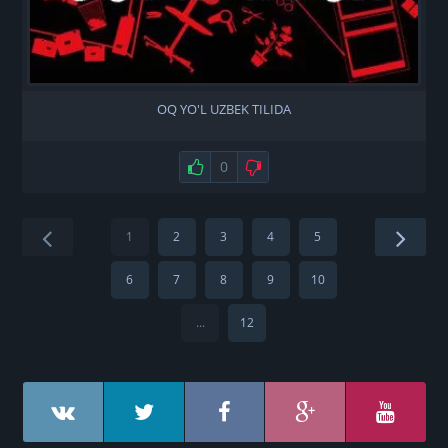
OQ YO'L UZBEK TILIDA
Нравится
0
Не нравится
1
2
3
4
5
6
7
8
9
10
...
12