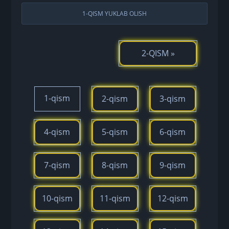
1-QISM YUKLAB OLISH
2-QISM »
1-qism
2-qism
3-qism
4-qism
5-qism
6-qism
7-qism
8-qism
9-qism
10-qism
11-qism
12-qism