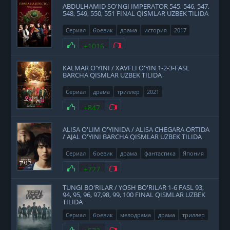
ABDULHAMID SO'NGI IMPERATOR 545, 546, 547,
548, 549, 550, 551 FINAL QISMLAR UZBEK TILIDA
Сериал
боевик
драма
история
2017
Нравится
+1016
Не нравится
KALMAR O'YINI / XAVFLI O'YIN 1-2-3-FASL
BARCHA QISMLAR UZBEK TILIDA
Сериал
драма
триллер
2021
Нравится
+847
Не нравится
ALISA O'LIM O'YINIDA / ALISA CHEGARA ORTIDA
/ AJAL O'YINI BARCHA QISMLAR UZBEK TILIDA
Сериал
боевик
драма
фантастика
Япония
2020
Нравится
+727
Не нравится
TUNGI BO'RILAR / YOSH BO'RILAR 1-6 FASL 93,
94, 95, 96, 97,98, 99, 100 FINAL QISMLAR UZBEK
TILIDA
Сериал
боевик
мелодрама
драма
триллер
фэнтези
США
2011