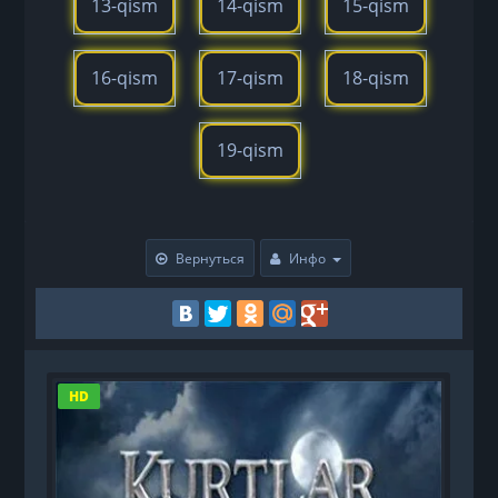
13-qism
14-qism
15-qism
16-qism
17-qism
18-qism
19-qism
Вернуться
Инфо
HD