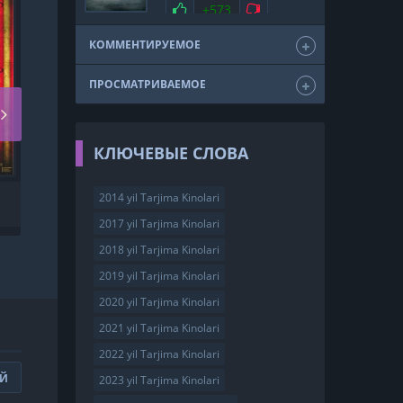
мелодрама
драма
Нравится
+573
Не нравится
триллер
фэнтези
США
2011
КОММЕНТИРУЕМОЕ
ПРОСМАТРИВАЕМОЕ
КЛЮЧЕВЫЕ СЛОВА
2014 yil Tarjima Kinolari
KAPALAK MINA /
TOZALOVCHI UZBEK TILIDA
2017 yil Tarjima Kinolari
2018 yil Tarjima Kinolari
2019 yil Tarjima Kinolari
2020 yil Tarjima Kinolari
2021 yil Tarjima Kinolari
2022 yil Tarjima Kinolari
ИЙ
2023 yil Tarjima Kinolari