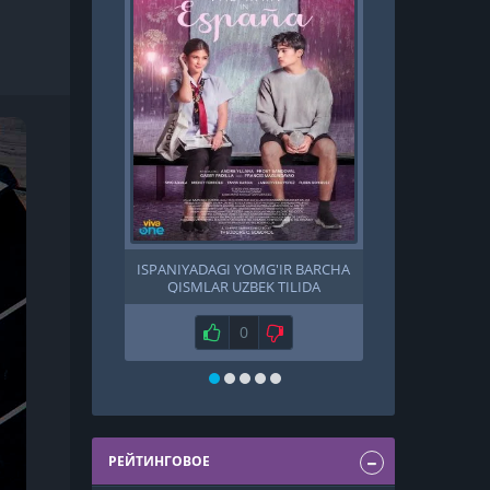
ISPANIYADAGI YOMG'IR BARCHA
YORDAMGA,
QISMLAR UZBEK TILIDA
T
Нравится
0
Не нравится
Н
РЕЙТИНГОВОЕ