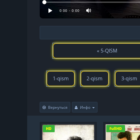
« 5-QISM
1-qism
2-qism
3-qism
Вернуться
Инфо
HD
FullHD