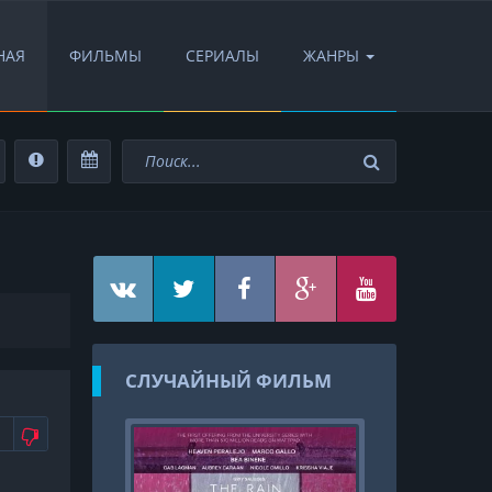
НАЯ
ФИЛЬМЫ
СЕРИАЛЫ
ЖАНРЫ
СЛУЧАЙНЫЙ ФИЛЬМ
АВИТСЯ
НЕ НРАВИТСЯ
1
FullHD