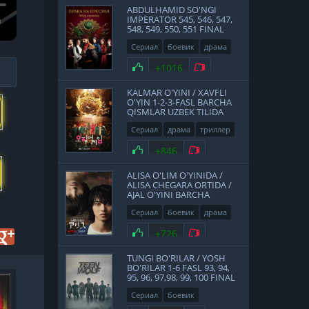
ABDULHAMID SO'NGI
IMPERATOR 545, 546, 547,
548, 549, 550, 551 FINAL
QISMLAR UZBEK TILIDA
Сериал
боевик
драма
история
2017
Нравится
+1016
Не нравится
KALMAR O'YINI / XAVFLI
O'YIN 1-2-3-FASL BARCHA
QISMLAR UZBEK TILIDA
Сериал
драма
триллер
2021
Нравится
+846
Не нравится
ALISA O'LIM O'YINIDA /
ALISA CHEGARA ORTIDA /
AJAL O'YINI BARCHA
QISMLAR UZBEK TILIDA
Сериал
боевик
драма
фантастика
Япония
Нравится
+726
Не нравится
2020
TUNGI BO'RILAR / YOSH
BO'RILAR 1-6 FASL 93, 94,
95, 96, 97,98, 99, 100 FINAL
FullHD
QISMLAR UZBEK TILIDA
Сериал
боевик