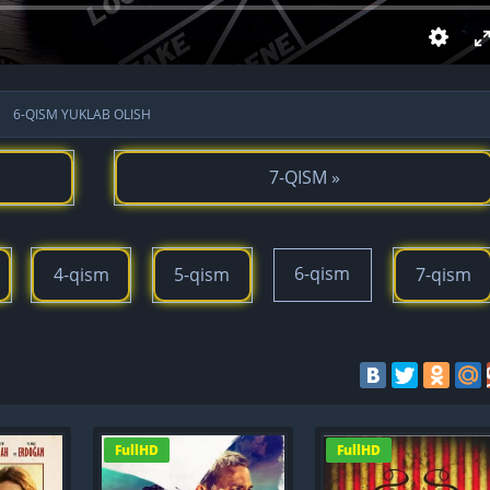
6-QISM YUKLAB OLISH
7-QISM »
6-qism
4-qism
5-qism
7-qism
FullHD
FullHD