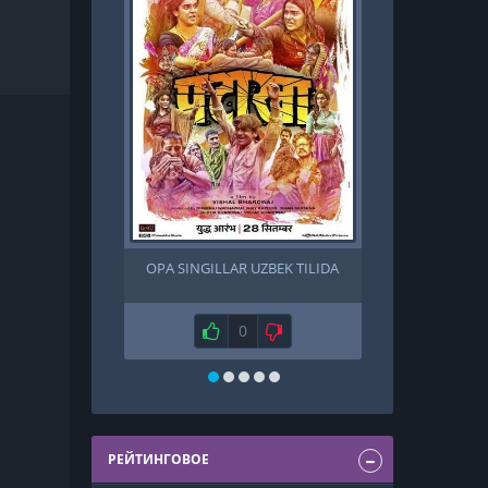
OPA SINGILLAR UZBEK TILIDA
SILJISH 
Нравится
0
Не нравится
Н
РЕЙТИНГОВОЕ