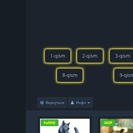
1-qism
2-qism
3-qism
8-qism
9-qis
Вернуться
Инфо
FullHD
360P