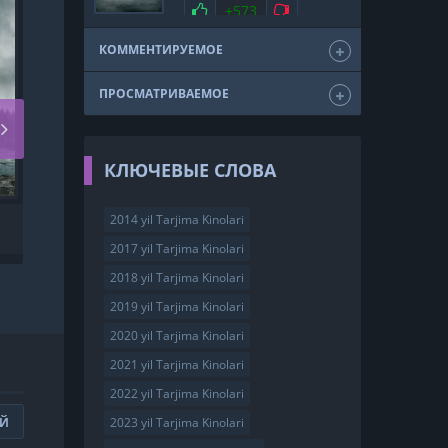
мелодрама
драма
Нравится
+573
Не нравится
триллер
фэнтези
США
2011
КОММЕНТИРУЕМОЕ
ПРОСМАТРИВАЕМОЕ
КЛЮЧЕВЫЕ СЛОВА
2014 yil Tarjima Kinolari
TARA RAM PAM / XAMMASI
YAXSHI BO'LADI UZBEK
2017 yil Tarjima Kinolari
TILIDA
2018 yil Tarjima Kinolari
2019 yil Tarjima Kinolari
2020 yil Tarjima Kinolari
2021 yil Tarjima Kinolari
2022 yil Tarjima Kinolari
2023 yil Tarjima Kinolari
ИЙ