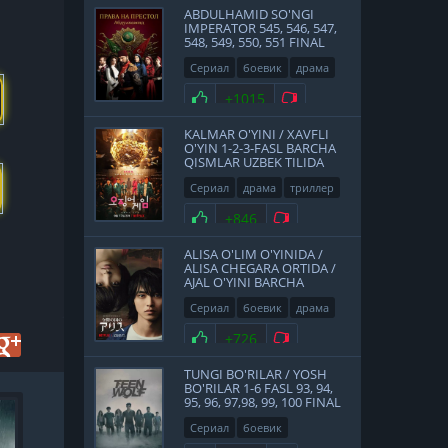
ABDULHAMID SO'NGI
IMPERATOR 545, 546, 547,
548, 549, 550, 551 FINAL
QISMLAR UZBEK TILIDA
Сериал
боевик
драма
история
2017
Нравится
+1015
Не нравится
KALMAR O'YINI / XAVFLI
O'YIN 1-2-3-FASL BARCHA
QISMLAR UZBEK TILIDA
Сериал
драма
триллер
2021
Нравится
+846
Не нравится
ALISA O'LIM O'YINIDA /
ALISA CHEGARA ORTIDA /
AJAL O'YINI BARCHA
QISMLAR UZBEK TILIDA
Сериал
боевик
драма
фантастика
Япония
Нравится
+726
Не нравится
2020
TUNGI BO'RILAR / YOSH
BO'RILAR 1-6 FASL 93, 94,
95, 96, 97,98, 99, 100 FINAL
HD
QISMLAR UZBEK TILIDA
Сериал
боевик