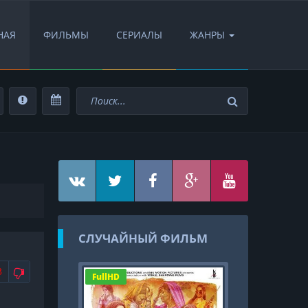
НАЯ
ФИЛЬМЫ
СЕРИАЛЫ
ЖАНРЫ
СЛУЧАЙНЫЙ ФИЛЬМ
АВИТСЯ
НЕ НРАВИТСЯ
3
FullHD
FullHD