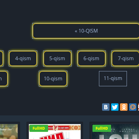
« 10-QISM
4-qism
5-qism
6-qism
7-qism
11-qism
m
10-qism
FullHD
FullHD