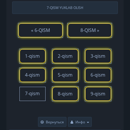
7-QISM YUKLAB OLISH
« 6-QISM
8-QISM »
1-qism
2-qism
3-qism
4-qism
5-qism
6-qism
7-qism
8-qism
9-qism
Вернуться
Инфо