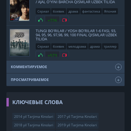
/ AJAL O'YINI BARCHA QISMLAR UZBEK TILIDA
Сериал
боевик
драма
фантастика
Япония
2020
Нравится
+726
Не нравится
TUNGI BO'RILAR / YOSH BO'RILAR 1-6 FASL 93,
94, 95, 96, 97,98, 99, 100 FINAL QISMLAR UZBEK
TILIDA
Сериал
боевик
мелодрама
драма
триллер
фэнтези
США
2011
Нравится
+573
Не нравится
КОММЕНТИРУЕМОЕ
ПРОСМАТРИВАЕМОЕ
КЛЮЧЕВЫЕ СЛОВА
2014 yil Tarjima Kinolari
2017 yil Tarjima Kinolari
2018 yil Tarjima Kinolari
2019 yil Tarjima Kinolari