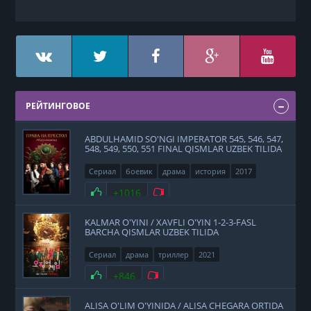
РЕЙТИНГОВОЕ
ABDULHAMID SO'NGI IMPERATOR 545, 546, 547,
548, 549, 550, 551 FINAL QISMLAR UZBEK TILIDA
Сериал
боевик
драма
история
2017
Нравится
+1016
Не нравится
KALMAR O'YINI / XAVFLI O'YIN 1-2-3-FASL
BARCHA QISMLAR UZBEK TILIDA
Сериал
драма
триллер
2021
Нравится
+846
Не нравится
ALISA O'LIM O'YINIDA / ALISA CHEGARA ORTIDA