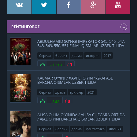
РЕЙТИНГОВОЕ
ABDULHAMID SO'NGI IMPERATOR 545, 546, 547,
548, 549, 550, 551 FINAL QISMLAR UZBEK TILIDA
Сериал
боевик
драма
история
2017
Нравится
+1019
Не нравится
KALMAR O'YINI / XAVFLI O'YIN 1-2-3-FASL
BARCHA QISMLAR UZBEK TILIDA
Сериал
драма
триллер
2021
Нравится
+848
Не нравится
ALISA O'LIM O'YINIDA / ALISA CHEGARA ORTIDA
/ AJAL O'YINI BARCHA QISMLAR UZBEK TILIDA
Сериал
боевик
драма
фантастика
Япония
2020