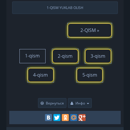
1-QISM YUKLAB OLISH
2-QISM »
1-qism
2-qism
3-qism
4-qism
5-qism
Вернуться
Инфо