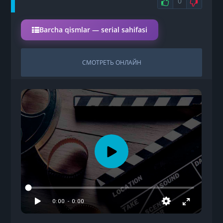
НРАВИТС
НЕ 
0
Barcha qismlar — serial sahifasi
СМОТРЕТЬ ОНЛАЙН