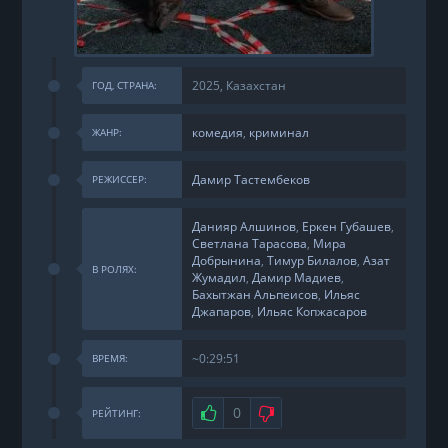
2025, Казахстан
ГОД, СТРАНА:
комедия
,
криминал
ЖАНР:
Дамир Тастембеков
РЕЖИССЕР:
Данияр Алшинов
,
Еркен Губашев
,
Светлана Тарасова
,
Мира
Добрынина
,
Тимур Билалов
,
Азат
В РОЛЯХ:
Жумадил
,
Дамир Мадиев
,
Бахытжан Альпеисов
,
Ильяс
Джапаров
,
Ильяс Копжасаров
~0:29:51
ВРЕМЯ:
Нравится
0
Не нравится
РЕЙТИНГ: