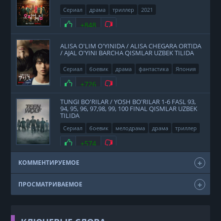
Сериал
драма
триллер
2021
Нравится
+848
Не нравится
ALISA O'LIM O'YINIDA / ALISA CHEGARA ORTIDA
/ AJAL O'YINI BARCHA QISMLAR UZBEK TILIDA
Сериал
боевик
драма
фантастика
Япония
2020
Нравится
+726
Не нравится
TUNGI BO'RILAR / YOSH BO'RILAR 1-6 FASL 93,
94, 95, 96, 97,98, 99, 100 FINAL QISMLAR UZBEK
TILIDA
Сериал
боевик
мелодрама
драма
триллер
фэнтези
США
2011
Нравится
+574
Не нравится
КОММЕНТИРУЕМОЕ
ПРОСМАТРИВАЕМОЕ