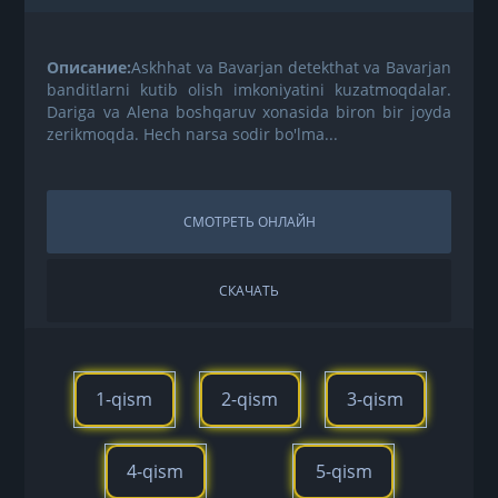
Описание:
Askhhat va Bavarjan detekthat va Bavarjan
banditlarni kutib olish imkoniyatini kuzatmoqdalar.
Dariga va Alena boshqaruv xonasida biron bir joyda
zerikmoqda. Hech narsa sodir bo'lma...
СМОТРЕТЬ ОНЛАЙН
СКАЧАТЬ
1-qism
2-qism
3-qism
4-qism
5-qism