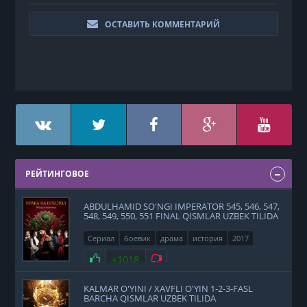
ОСТАВИТЬ КОММЕНТАРИЙ
РЕЙТИНГОВОЕ
ABDULHAMID SO'NGI IMPERATOR 545, 546, 547,
548, 549, 550, 551 FINAL QISMLAR UZBEK TILIDA
Сериал
боевик
драма
история
2017
Нравится
+1018
Не нравится
KALMAR O'YINI / XAVFLI O'YIN 1-2-3-FASL
BARCHA QISMLAR UZBEK TILIDA