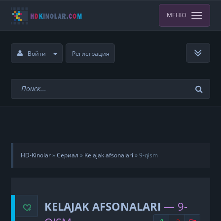
МЕНЮ
Войти
Регистрация
HD-Kinolar
»
Сериал
»
Kelajak afsonalari
»
9-qism
KELAJAK AFSONALARI
— 9-