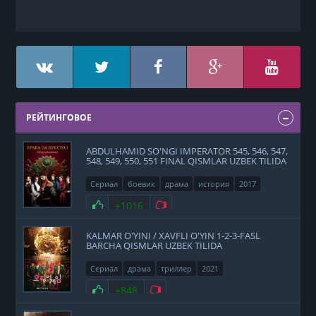
РЕЙТИНГОВОЕ
ABDULHAMID SO'NGI IMPERATOR 545, 546, 547,
548, 549, 550, 551 FINAL QISMLAR UZBEK TILIDA
Сериал
боевик
драма
история
2017
Нравится
+1016
Не нравится
KALMAR O'YINI / XAVFLI O'YIN 1-2-3-FASL
BARCHA QISMLAR UZBEK TILIDA
Сериал
драма
триллер
2021
Нравится
+848
Не нравится