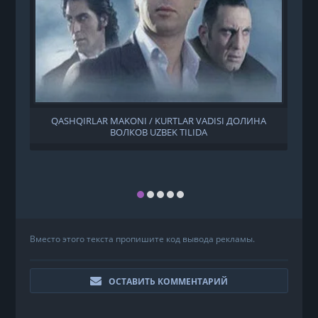
QASHQIRLAR MAKONI / KURTLAR VADISI ДОЛИНА
ВОЛКОВ UZBEK TILIDA
Вместо этого текста пропишите код вывода рекламы.
ОСТАВИТЬ КОММЕНТАРИЙ