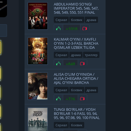
ABDULHAMID SO'NGI
IMPERATOR 545, 546, 547,
548, 549, 550, 551 FINAL
QISMLAR UZBEK TILIDA
Сериал
боевик
драма
история
2017
Нравится
+1018
Не нравится
KALMAR O'YINI / XAVFLI
O'YIN 1-2-3-FASL BARCHA
QISMLAR UZBEK TILIDA
Сериал
драма
триллер
2021
Нравится
+848
Не нравится
ALISA O'LIM O'YINIDA /
ALISA CHEGARA ORTIDA /
AJAL O'YINI BARCHA
QISMLAR UZBEK TILIDA
Сериал
боевик
драма
фантастика
Япония
Нравится
+726
Не нравится
2020
TUNGI BO'RILAR / YOSH
BO'RILAR 1-6 FASL 93, 94,
95, 96, 97,98, 99, 100 FINAL
QISMLAR UZBEK TILIDA
Сериал
боевик