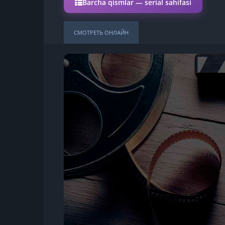
Barcha qismlar — serial sahifasi
СМОТРЕТЬ ОНЛАЙН