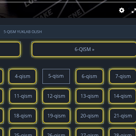
5-QISM YUKLAB OLISH
6-QISM »
5-qism
4-qism
6-qism
7-qism
11-qism
12-qism
13-qism
14-qism
18-qism
19-qism
20-qism
21-qism
25-qism
26-qism
27-qism
28-qism