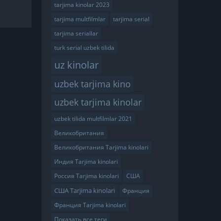
tarjima kinolar 2023
tarjima multfilmlar
tarjima serial
tarjima seriallar
turk serial uzbek tilida
uz kinolar
uzbek tarjima kino
uzbek tarjima kinolar
uzbek tilida multfilmlar 2021
Великобритания
Великобритания Tarjima kinolari
Индия Tarjima kinolari
Россия Tarjima kinolari
США
США Tarjima kinolari
Франция
Франция Tarjima kinolari
Показать все теги