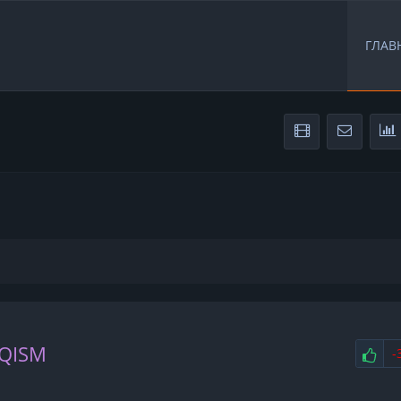
ГЛАВ
НР
QISM
-