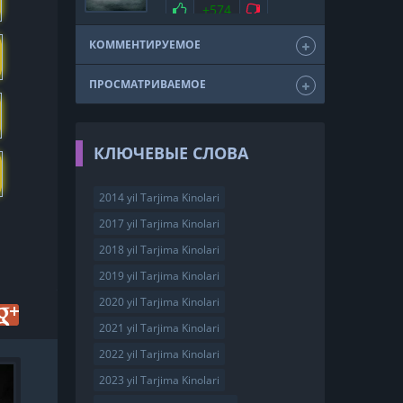
мелодрама
драма
Нравится
+574
Не нравится
триллер
фэнтези
США
2011
КОММЕНТИРУЕМОЕ
ПРОСМАТРИВАЕМОЕ
КЛЮЧЕВЫЕ СЛОВА
2014 yil Tarjima Kinolari
2017 yil Tarjima Kinolari
2018 yil Tarjima Kinolari
2019 yil Tarjima Kinolari
2020 yil Tarjima Kinolari
2021 yil Tarjima Kinolari
2022 yil Tarjima Kinolari
FullHD
2023 yil Tarjima Kinolari