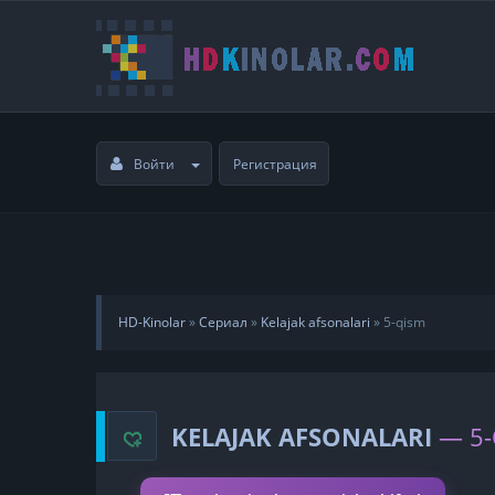
Войти
Регистрация
HD-Kinolar
»
Сериал
»
Kelajak afsonalari
»
5-qism
KELAJAK AFSONALARI
— 5-