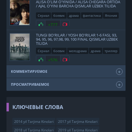
ALISA O'LIM O'YINIDA / ALISA CHEGARA ORTIDA
/ AJAL O'YINI BARCHA QISMLAR UZBEK TILIDA
Сериал
боевик
драма
фантастика
Япония
2020
Нравится
+727
Не нравится
TUNGI BO'RILAR / YOSH BO'RILAR 1-6 FASL 93,
94, 95, 96, 97,98, 99, 100 FINAL QISMLAR UZBEK
TILIDA
Сериал
боевик
мелодрама
драма
триллер
фэнтези
США
2011
Нравится
+576
Не нравится
КОММЕНТИРУЕМОЕ
ПРОСМАТРИВАЕМОЕ
КЛЮЧЕВЫЕ СЛОВА
2014 yil Tarjima Kinolari
2017 yil Tarjima Kinolari
2018 yil Tarjima Kinolari
2019 yil Tarjima Kinolari