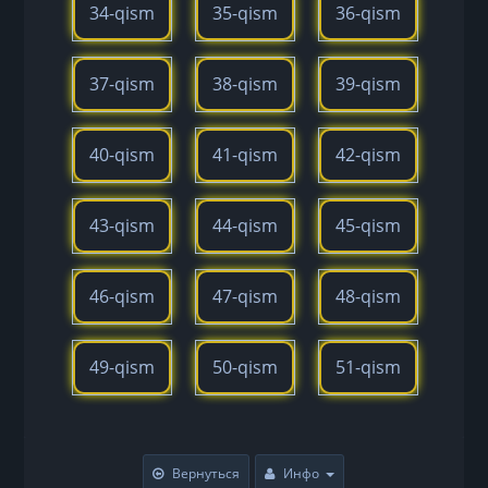
34-qism
35-qism
36-qism
37-qism
38-qism
39-qism
40-qism
41-qism
42-qism
43-qism
44-qism
45-qism
46-qism
47-qism
48-qism
49-qism
50-qism
51-qism
Вернуться
Инфо