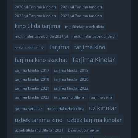
2020 yil Tarjima Kinolari
2021 yil Tarjima Kinolari
2022 yil Tarjima Kinolari
2023 yil Tarjima Kinolari
kino tilida tarjima
multfilmlar uzbek tilida
multfilmlar uzbek tilida 2021 yil
multfilmlar uzbek tilida yil
tarjima
tarjima kino
serial uzbek tilida
Tarjima Kinolar
tarjima kino skachat
tarjima kinolar 2017
tarjima kinolar 2018
tarjima kinolar 2019
tarjima kinolar 2020
tarjima kinolar 2021
tarjima kinolar 2022
tarjima kinolar 2023
tarjima multfilmlar
tarjima serial
uz kinolar
tarjima seriallar
turk serial uzbek tilida
uzbek tarjima kino
uzbek tarjima kinolar
uzbek tilida multfilmlar 2021
Великобритания