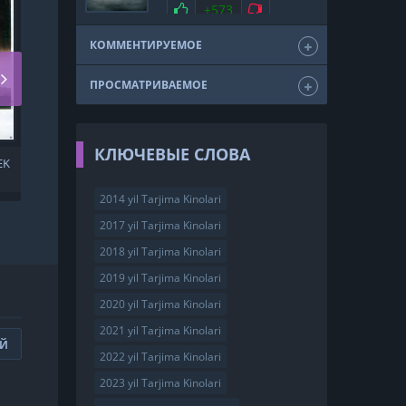
мелодрама
драма
Нравится
+573
Не нравится
триллер
фэнтези
США
2011
КОММЕНТИРУЕМОЕ
ПРОСМАТРИВАЕМОЕ
КЛЮЧЕВЫЕ СЛОВА
EK
O'JAR QAYNONA /
QAYNONA YIRTQICH
BO'LSA... UZBEK TILIDA
2014 yil Tarjima Kinolari
2017 yil Tarjima Kinolari
2018 yil Tarjima Kinolari
2019 yil Tarjima Kinolari
2020 yil Tarjima Kinolari
2021 yil Tarjima Kinolari
ИЙ
2022 yil Tarjima Kinolari
2023 yil Tarjima Kinolari