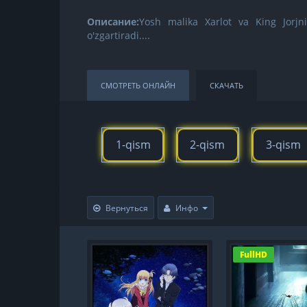
Описание:
Yosh malika Xarlot va King Jorjni
o'zgartiradi....
СМОТРЕТЬ ОНЛАЙН
СКАЧАТЬ
1-qism
2-qism
3-qism
Вернуться
Инфо
FullHD