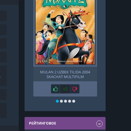
MULAN 2 UZBEK TILIDA 2004
MARPL HONI
,
SKACHAT MULTIFILM
BARMOQ 
Нравится
+2
Не нравится
Н
РЕЙТИНГОВОЕ