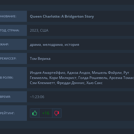
Queen Charlotte: A Bridgerton Story
НАЗВАНИЕ:
2023, США
ГОД, СТРАНА:
драма
,
мелодрама
,
история
ЖАНР:
Том Верика
РЕЖИССЕР:
Индия Амартейфио
,
Аджоа Андох
,
Мишель Фэйрли
,
Рут
Геммелль
,
Кори Милкрист
,
Голда Рошевель
,
Арсема Томас
В РОЛЯХ:
Сэм Клемметт
,
Фредди Дэннис
,
Хью Сакс
~1:23:06
ВРЕМЯ:
Нравится
+16
Не нравится
РЕЙТИНГ: