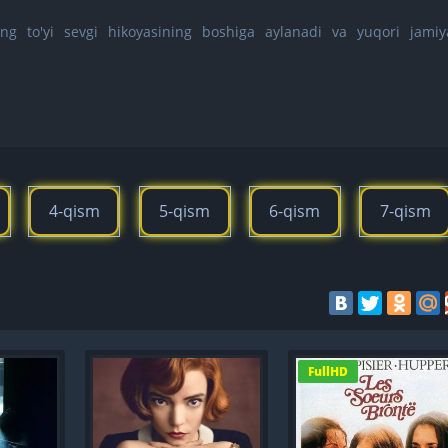
ng to'yi sevgi hikoyasining boshiga aylanadi va yuqori jamiy
4-qism
5-qism
6-qism
7-qism
FullHD