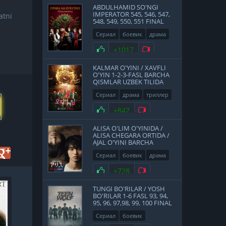
ABDULHAMID SO'NGI
IMPERATOR 545, 546, 547,
atni
548, 549, 550, 551 FINAL
QISMLAR UZBEK TILIDA
Сериал
боевик
драма
история
2017
Нравится
+1017
Не нравится
KALMAR O'YINI / XAVFLI
O'YIN 1-2-3-FASL BARCHA
QISMLAR UZBEK TILIDA
Сериал
драма
триллер
2021
Нравится
+847
Не нравится
ALISA O'LIM O'YINIDA /
ALISA CHEGARA ORTIDA /
AJAL O'YINI BARCHA
QISMLAR UZBEK TILIDA
Сериал
боевик
драма
фантастика
Япония
Нравится
+728
Не нравится
2020
FullHD
TUNGI BO'RILAR / YOSH
BO'RILAR 1-6 FASL 93, 94,
95, 96, 97,98, 99, 100 FINAL
QISMLAR UZBEK TILIDA
Сериал
боевик