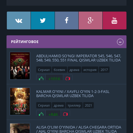
РЕЙТИНГОВОЕ
ABDULHAMID SO'NGI IMPERATOR 545, 546, 547,
548, 549, 550, 551 FINAL QISMLAR UZBEK TILIDA
Сериал
боевик
драма
история
2017
Нравится
+1016
Не нравится
KALMAR O'YINI / XAVFLI O'YIN 1-2-3-FASL
BARCHA QISMLAR UZBEK TILIDA
Сериал
драма
триллер
2021
Нравится
+846
Не нравится
ALISA O'LIM O'YINIDA / ALISA CHEGARA ORTIDA
/ AJAL O'YINI BARCHA QISMLAR UZBEK TILIDA