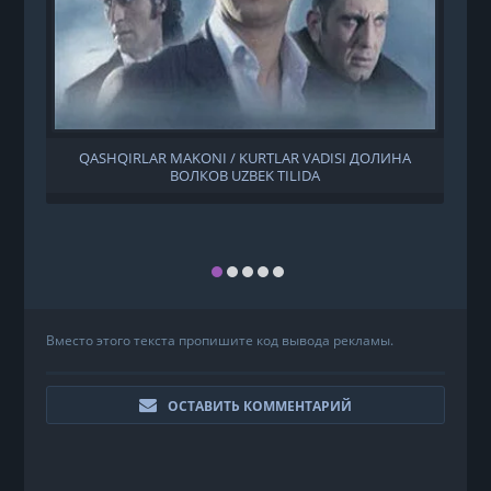
QASHQIRLAR MAKONI / KURTLAR VADISI ДОЛИНА
ВОЛКОВ UZBEK TILIDA
Вместо этого текста пропишите код вывода рекламы.
ОСТАВИТЬ КОММЕНТАРИЙ