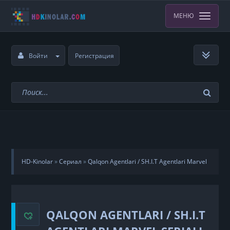
МЕНЮ
Войти
Регистрация
HD-Kinolar
»
Сериал
»
Qalqon Agentlari / SH.I.T Agentlari Marvel
seriali
»
48-qism
QALQON AGENTLARI / SH.I.T