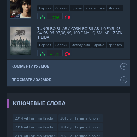
Сериал
боевик
драма
фантастика
Япония
2020
Нравится
+726
Не нравится
TUNGI BO'RILAR / YOSH BO'RILAR 1-6 FASL 93,
94, 95, 96, 97,98, 99, 100 FINAL QISMLAR UZBEK
TILIDA
Сериал
боевик
мелодрама
драма
триллер
фэнтези
США
2011
Нравится
+573
Не нравится
КОММЕНТИРУЕМОЕ
ПРОСМАТРИВАЕМОЕ
КЛЮЧЕВЫЕ СЛОВА
2014 yil Tarjima Kinolari
2017 yil Tarjima Kinolari
2018 yil Tarjima Kinolari
2019 yil Tarjima Kinolari
2020 yil Tarjima Kinolari
2021 yil Tarjima Kinolari