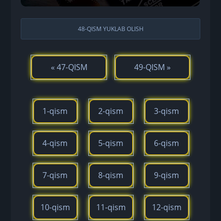
48-QISM YUKLAB OLISH
« 47-QISM
49-QISM »
1-qism
2-qism
3-qism
4-qism
5-qism
6-qism
7-qism
8-qism
9-qism
10-qism
11-qism
12-qism