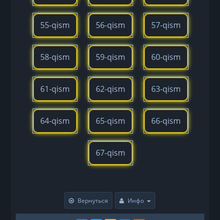
55-qism
56-qism
57-qism
58-qism
59-qism
60-qism
61-qism
62-qism
63-qism
64-qism
65-qism
66-qism
67-qism
Вернуться
Инфо