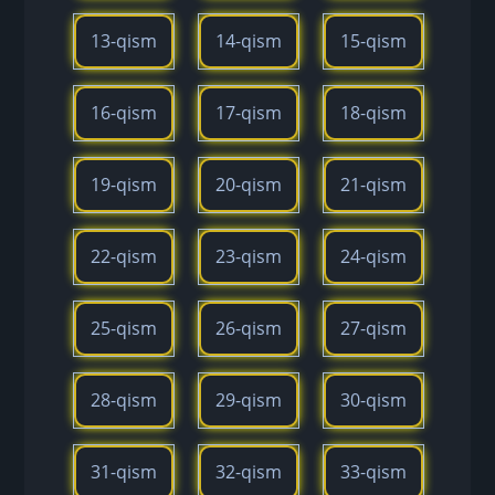
13-qism
14-qism
15-qism
16-qism
17-qism
18-qism
19-qism
20-qism
21-qism
22-qism
23-qism
24-qism
25-qism
26-qism
27-qism
28-qism
29-qism
30-qism
31-qism
32-qism
33-qism