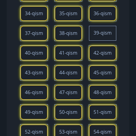
34-qism
35-qism
36-qism
39-qism
37-qism
38-qism
40-qism
41-qism
42-qism
43-qism
44-qism
45-qism
46-qism
47-qism
48-qism
49-qism
50-qism
51-qism
52-qism
53-qism
54-qism