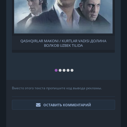
QASHQIRLAR MAKONI / KURTLAR VADISI ДОЛИНА
ВОЛКОВ UZBEK TILIDA
Вместо этого текста пропишите код вывода рекламы.
ОСТАВИТЬ КОММЕНТАРИЙ