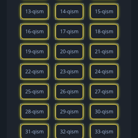
13-qism
14-qism
15-qism
16-qism
17-qism
18-qism
19-qism
20-qism
21-qism
22-qism
23-qism
24-qism
25-qism
26-qism
27-qism
28-qism
29-qism
30-qism
31-qism
32-qism
33-qism