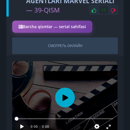
AGENTLARI MARVEL SERIALI
НРАВИТСЯ
НЕ 
— 39-QISM
+1
Barcha qismlar — serial sahifasi
СМОТРЕТЬ ОНЛАЙН