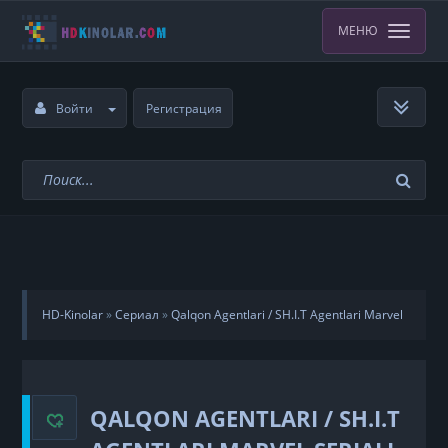
МЕНЮ
Войти
Регистрация
HD-Kinolar
»
Сериал
»
Qalqon Agentlari / SH.I.T Agentlari Marvel
seriali
»
39-qism
QALQON AGENTLARI / SH.I.T