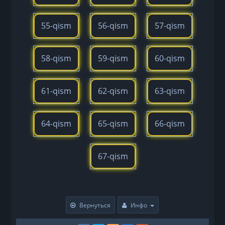
55-qism
56-qism
57-qism
58-qism
59-qism
60-qism
61-qism
62-qism
63-qism
64-qism
65-qism
66-qism
67-qism
Вернуться
Инфо