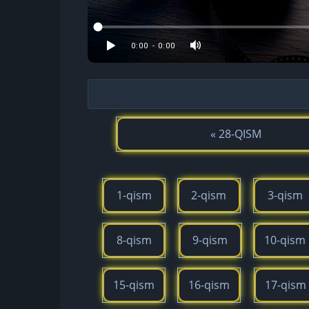
« 28-QISM
1-qism
2-qism
3-qism
8-qism
9-qism
10-qism
15-qism
16-qism
17-qism