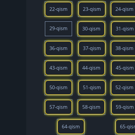
22-qism
23-qism
24-qism
29-qism
30-qism
31-qism
36-qism
37-qism
38-qism
43-qism
44-qism
45-qism
50-qism
51-qism
52-qism
57-qism
58-qism
59-qism
64-qism
65-qi