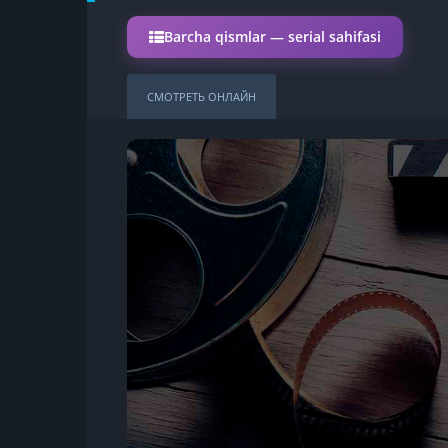
Barcha qismlar — serial sahifasi
СМОТРЕТЬ ОНЛАЙН