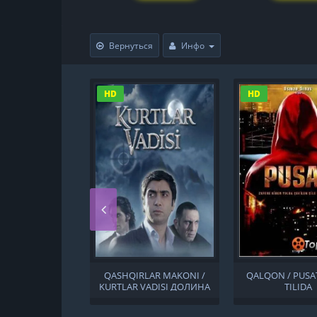
Вернуться
Инфо
HD
HD
QASHQIRLAR MAKONI /
QALQON / PUSA
KURTLAR VADISI ДОЛИНА
TILIDA
ВОЛКОВ UZBEK TILIDA