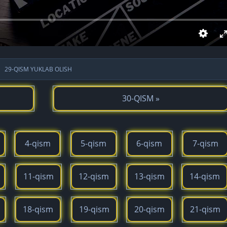
29-QISM YUKLAB OLISH
30-QISM »
4-qism
5-qism
6-qism
7-qism
11-qism
12-qism
13-qism
14-qism
18-qism
19-qism
20-qism
21-qism