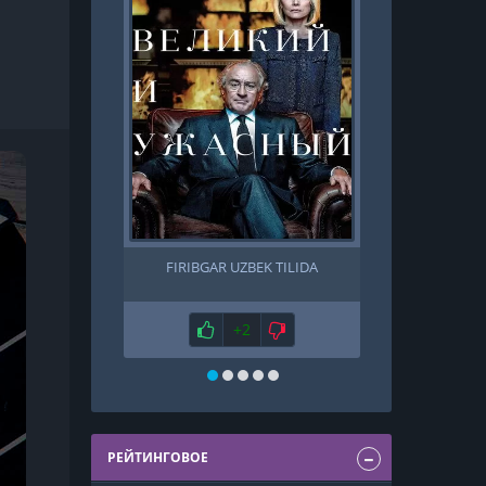
FIRIBGAR UZBEK TILIDA
DASTLABKI
QISMLAR 
Нравится
+2
Не нравится
Н
РЕЙТИНГОВОЕ