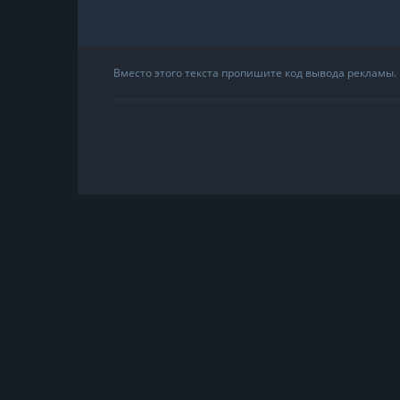
Вместо этого текста пропишите код вывода рекламы.