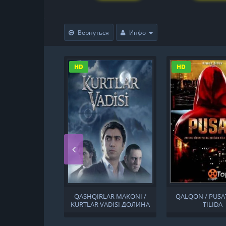
Вернуться
Инфо
HD
HD
QASHQIRLAR MAKONI /
QALQON / PUSA
KURTLAR VADISI ДОЛИНА
TILIDA
ВОЛКОВ UZBEK TILIDA