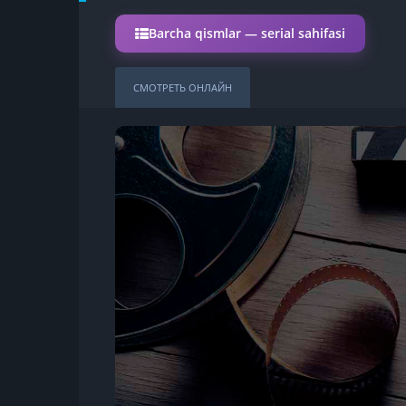
Barcha qismlar — serial sahifasi
СМОТРЕТЬ ОНЛАЙН