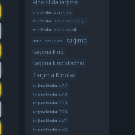
kino tilida tarjima
multfilmlar uzbek tilida
multfilmlar uzbek tilida 2021 yil
multfilmlar uzbek tilida yil
tarjima
serial uzbek tilida
tarjima kino
tarjima kino skachat
Tarjima Kinolar
tarjima kinolar 2017
tarjima kinolar 2018
tarjima kinolar 2019
tarjima kinolar 2020
tarjima kinolar 2021
tarjima kinolar 2022