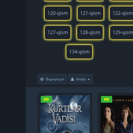
120-qism
121-qism
122-qism
127-qism
128-qism
129-qis
134-qism
Вернуться
Инфо
HD
HD