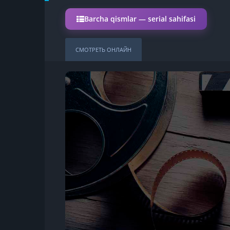
Barcha qismlar — serial sahifasi
СМОТРЕТЬ ОНЛАЙН