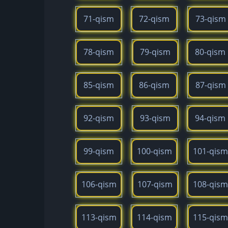
71-qism
72-qism
73-qism
78-qism
79-qism
80-qism
85-qism
86-qism
87-qism
92-qism
93-qism
94-qism
99-qism
100-qism
101-qis
106-qism
107-qism
108-qism
113-qism
114-qism
115-qis