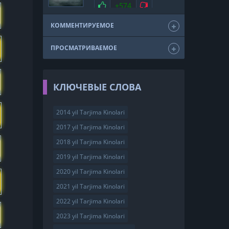
мелодрама
драма
Нравится
+574
Не нравится
триллер
фэнтези
США
2011
КОММЕНТИРУЕМОЕ
ПРОСМАТРИВАЕМОЕ
КЛЮЧЕВЫЕ СЛОВА
2014 yil Tarjima Kinolari
2017 yil Tarjima Kinolari
2018 yil Tarjima Kinolari
2019 yil Tarjima Kinolari
2020 yil Tarjima Kinolari
2021 yil Tarjima Kinolari
2022 yil Tarjima Kinolari
2023 yil Tarjima Kinolari