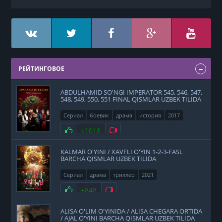
РЕЙТИНГОВОЕ
ABDULHAMID SO'NGI IMPERATOR 545, 546, 547,
548, 549, 550, 551 FINAL QISMLAR UZBEK TILIDA
Сериал
боевик
драма
история
2017
Нравится
+1018
Не нравится
KALMAR O'YINI / XAVFLI O'YIN 1-2-3-FASL
BARCHA QISMLAR UZBEK TILIDA
Сериал
драма
триллер
2021
Нравится
+848
Не нравится
ALISA O'LIM O'YINIDA / ALISA CHEGARA ORTIDA
/ AJAL O'YINI BARCHA QISMLAR UZBEK TILIDA