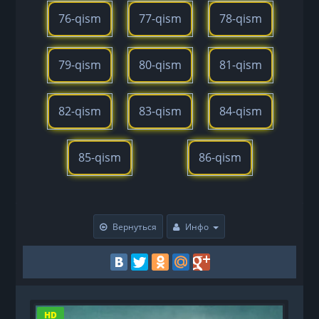
76-qism
77-qism
78-qism
79-qism
80-qism
81-qism
82-qism
83-qism
84-qism
85-qism
86-qism
Вернуться
Инфо
HD