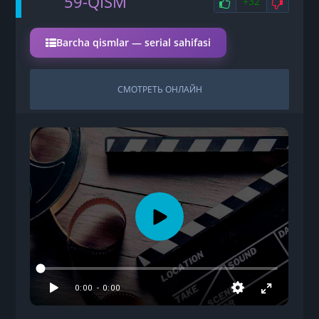
НРАВИТСЯ
НЕ 
59-QISM
+32
Barcha qismlar — serial sahifasi
СМОТРЕТЬ ОНЛАЙН