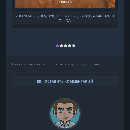
ZULEYHA 368, 369, 370, 371, 372, 373, 374 QISMLAR UZBEK
TILIDA
Вместо этого текста пропишите код вывода рекламы.
ОСТАВИТЬ КОММЕНТАРИЙ