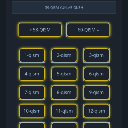
59-QISM YUKLAB OLISH
« 58-QISM
60-QISM »
1-qism
2-qism
3-qism
4-qism
5-qism
6-qism
7-qism
8-qism
9-qism
10-qism
11-qism
12-qism