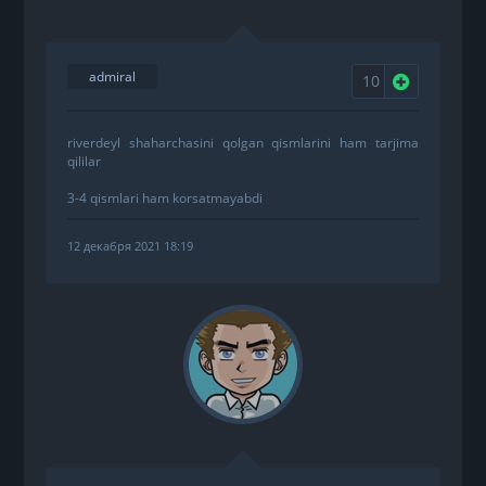
admiral
10
Нравится
riverdeyl shaharchasini qolgan qismlarini ham tarjima
qililar
3-4 qismlari ham korsatmayabdi
12 декабря 2021 18:19