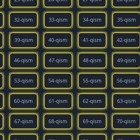
32-qism
33-qism
34-qism
35-qism
39-qism
40-qism
41-qism
42-qism
46-qism
47-qism
48-qism
49-qism
53-qism
54-qism
55-qism
56-qism
60-qism
61-qism
62-qism
63-qism
67-qism
68-qism
69-qism
70-qism