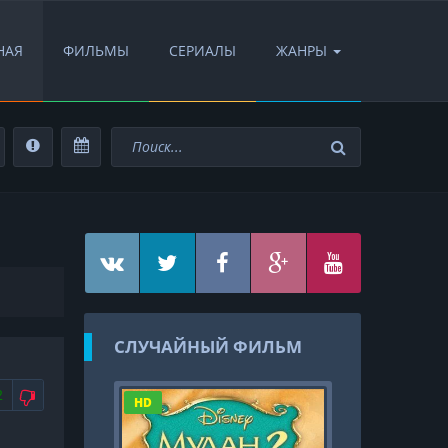
НАЯ
ФИЛЬМЫ
СЕРИАЛЫ
ЖАНРЫ
СЛУЧАЙНЫЙ ФИЛЬМ
АВИТСЯ
НЕ НРАВИТСЯ
2
HD
HD