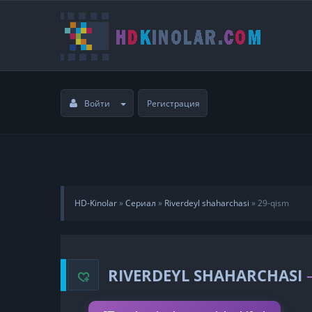
Войти
Регистрация
HD-Kinolar
»
Сериал
»
Riverdeyl shaharchasi
»
29-qism
RIVERDEYL SHAHARCHASI
—