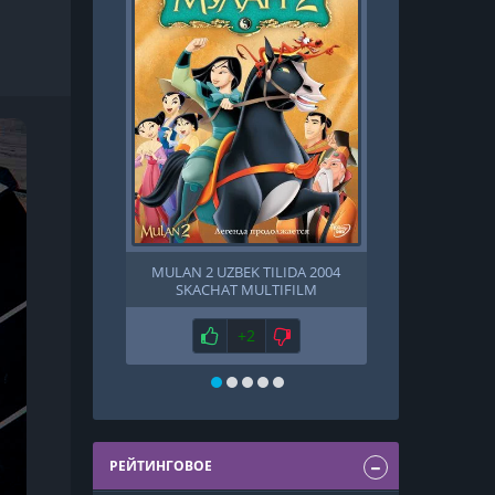
MULAN 2 UZBEK TILIDA 2004
MARPL HONI
SKACHAT MULTIFILM
BARMOQ 
Нравится
+2
Не нравится
Н
РЕЙТИНГОВОЕ