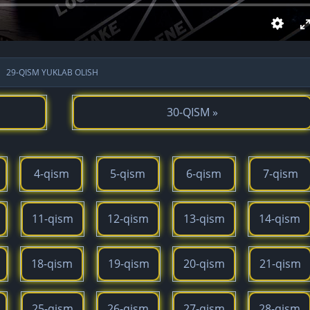
29-QISM YUKLAB OLISH
30-QISM »
4-qism
5-qism
6-qism
7-qism
11-qism
12-qism
13-qism
14-qism
18-qism
19-qism
20-qism
21-qism
25-qism
26-qism
27-qism
28-qism