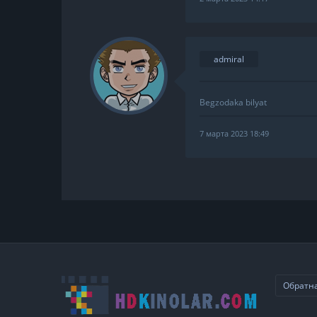
admiral
Begzodaka bilyat
7 марта 2023 18:49
Обратна