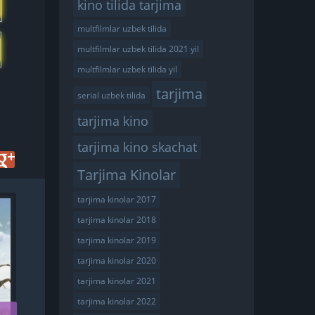
kino tilida tarjima
multfilmlar uzbek tilida
multfilmlar uzbek tilida 2021 yil
multfilmlar uzbek tilida yil
tarjima
serial uzbek tilida
tarjima kino
tarjima kino skachat
Tarjima Kinolar
tarjima kinolar 2017
HD
tarjima kinolar 2018
tarjima kinolar 2019
tarjima kinolar 2020
tarjima kinolar 2021
tarjima kinolar 2022