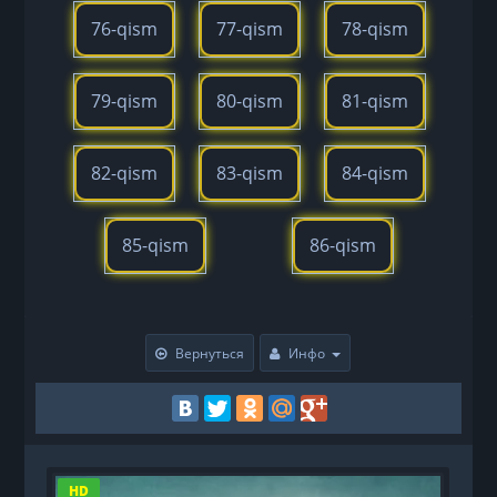
76-qism
77-qism
78-qism
79-qism
80-qism
81-qism
82-qism
83-qism
84-qism
85-qism
86-qism
Вернуться
Инфо
HD