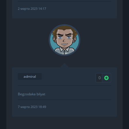
2 марта 2023 14:17
admiral
0
Нравится
Begzodaka bilyat
7 марта 2023 18:49