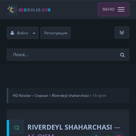
МЕНЮ
Войти
Регистрация
HD-Kinolar
»
Сериал
»
Riverdeyl shaharchasi
»
16-qism
RIVERDEYL SHAHARCHASI
—