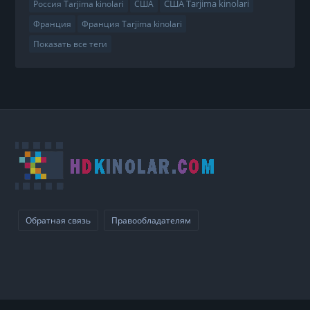
США Tarjima kinolari
Россия Tarjima kinolari
США
Франция
Франция Tarjima kinolari
Показать все теги
Обратная связь
Правообладателям