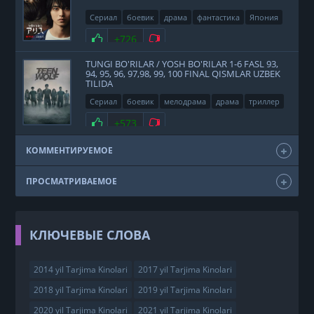
Сериал
боевик
драма
фантастика
Япония
2020
Нравится
+726
Не нравится
TUNGI BO'RILAR / YOSH BO'RILAR 1-6 FASL 93,
94, 95, 96, 97,98, 99, 100 FINAL QISMLAR UZBEK
TILIDA
Сериал
боевик
мелодрама
драма
триллер
фэнтези
США
2011
Нравится
+573
Не нравится
КОММЕНТИРУЕМОЕ
ПРОСМАТРИВАЕМОЕ
КЛЮЧЕВЫЕ СЛОВА
2014 yil Tarjima Kinolari
2017 yil Tarjima Kinolari
2018 yil Tarjima Kinolari
2019 yil Tarjima Kinolari
2020 yil Tarjima Kinolari
2021 yil Tarjima Kinolari