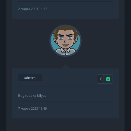
2 марта 2023 14:17
admiral
0
Нравится
Begzodaka bilyat
7 марта 2023 18:49