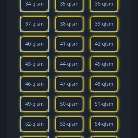
34-qism
35-qism
36-qism
37-qism
38-qism
39-qism
40-qism
41-qism
42-qism
43-qism
44-qism
45-qism
46-qism
47-qism
48-qism
49-qism
50-qism
51-qism
52-qism
53-qism
54-qism