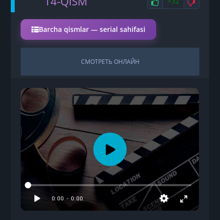
НРАВИТСЯ
НЕ 
14-QISM
+32
Barcha qismlar — serial sahifasi
СМОТРЕТЬ ОНЛАЙН