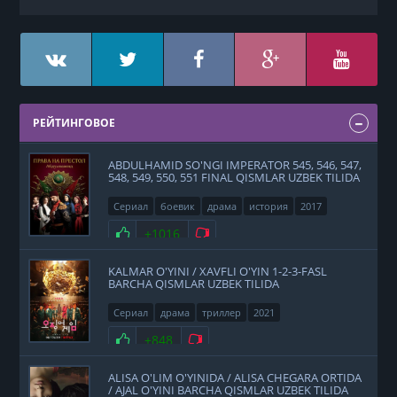
РЕЙТИНГОВОЕ
ABDULHAMID SO'NGI IMPERATOR 545, 546, 547,
548, 549, 550, 551 FINAL QISMLAR UZBEK TILIDA
Сериал
боевик
драма
история
2017
Нравится
+1016
Не нравится
KALMAR O'YINI / XAVFLI O'YIN 1-2-3-FASL
BARCHA QISMLAR UZBEK TILIDA
Сериал
драма
триллер
2021
Нравится
+848
Не нравится
ALISA O'LIM O'YINIDA / ALISA CHEGARA ORTIDA
/ AJAL O'YINI BARCHA QISMLAR UZBEK TILIDA