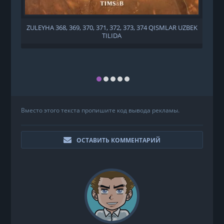
ZULEYHA 368, 369, 370, 371, 372, 373, 374 QISMLAR UZBEK
TILIDA
Вместо этого текста пропишите код вывода рекламы.
ОСТАВИТЬ КОММЕНТАРИЙ