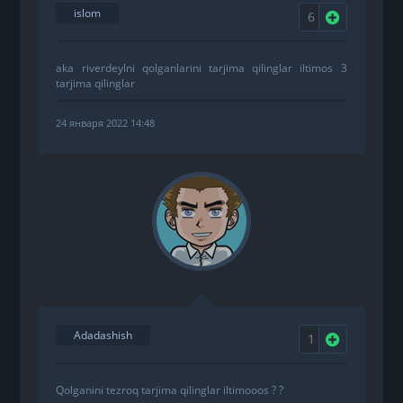
islom
6
Нравится
aka riverdeylni qolganlarini tarjima qilinglar iltimos 3
tarjima qilinglar
24 января 2022 14:48
Adadashish
1
Нравится
Qolganini tezroq tarjima qilinglar iltimooos ? ?