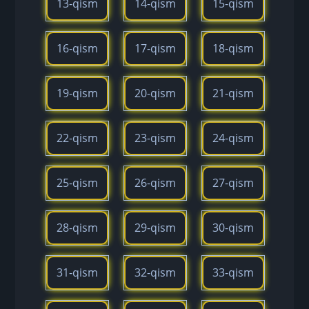
13-qism
14-qism
15-qism
16-qism
17-qism
18-qism
19-qism
20-qism
21-qism
22-qism
23-qism
24-qism
25-qism
26-qism
27-qism
28-qism
29-qism
30-qism
31-qism
32-qism
33-qism