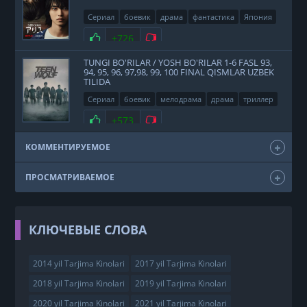
Сериал
боевик
драма
фантастика
Япония
2020
Нравится
+726
Не нравится
TUNGI BO'RILAR / YOSH BO'RILAR 1-6 FASL 93,
94, 95, 96, 97,98, 99, 100 FINAL QISMLAR UZBEK
TILIDA
Сериал
боевик
мелодрама
драма
триллер
фэнтези
США
2011
Нравится
+573
Не нравится
КОММЕНТИРУЕМОЕ
ПРОСМАТРИВАЕМОЕ
КЛЮЧЕВЫЕ СЛОВА
2014 yil Tarjima Kinolari
2017 yil Tarjima Kinolari
2018 yil Tarjima Kinolari
2019 yil Tarjima Kinolari
2020 yil Tarjima Kinolari
2021 yil Tarjima Kinolari