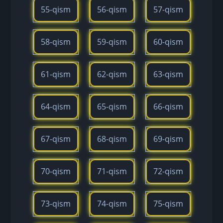
55-qism
56-qism
57-qism
58-qism
59-qism
60-qism
61-qism
62-qism
63-qism
64-qism
65-qism
66-qism
67-qism
68-qism
69-qism
70-qism
71-qism
72-qism
73-qism
74-qism
75-qism