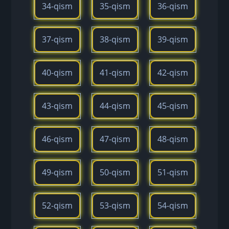
34-qism
35-qism
36-qism
37-qism
38-qism
39-qism
40-qism
41-qism
42-qism
43-qism
44-qism
45-qism
46-qism
47-qism
48-qism
49-qism
50-qism
51-qism
52-qism
53-qism
54-qism