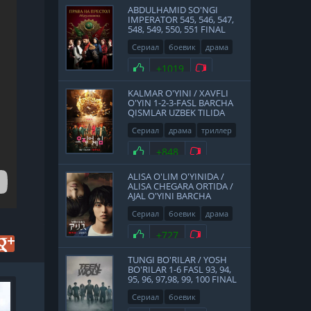
ABDULHAMID SO'NGI
IMPERATOR 545, 546, 547,
548, 549, 550, 551 FINAL
QISMLAR UZBEK TILIDA
Сериал
боевик
драма
история
2017
Нравится
+1019
Не нравится
KALMAR O'YINI / XAVFLI
O'YIN 1-2-3-FASL BARCHA
QISMLAR UZBEK TILIDA
Сериал
драма
триллер
2021
Нравится
+848
Не нравится
ALISA O'LIM O'YINIDA /
ALISA CHEGARA ORTIDA /
AJAL O'YINI BARCHA
QISMLAR UZBEK TILIDA
Сериал
боевик
драма
фантастика
Япония
Нравится
+727
Не нравится
2020
TUNGI BO'RILAR / YOSH
BO'RILAR 1-6 FASL 93, 94,
95, 96, 97,98, 99, 100 FINAL
QISMLAR UZBEK TILIDA
HD
Сериал
боевик