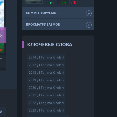
мелодрама
драма
Нравится
+576
Не нравится
триллер
фэнтези
США
2011
КОММЕНТИРУЕМОЕ
ПРОСМАТРИВАЕМОЕ
КЛЮЧЕВЫЕ СЛОВА
2014 yil Tarjima Kinolari
T
TULKI OVCHISI UZBEK
TILIDA
2017 yil Tarjima Kinolari
2018 yil Tarjima Kinolari
2019 yil Tarjima Kinolari
2020 yil Tarjima Kinolari
2021 yil Tarjima Kinolari
2022 yil Tarjima Kinolari
2023 yil Tarjima Kinolari
ИЙ