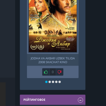
JODHA VA AKBAR UZBEK TILIDA
BIR ASAR TA
2008 SKACHAT KINO
RANGLAR KUNDA
... 25, 26, 2
T
Нравится
0
Не нравится
Н
РЕЙТИНГОВОЕ