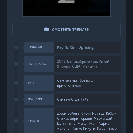
СМОТРЕТЬ ТРЕЙЛЕР
Pacific Rim: Uprising
НАЗВАНИЕ:
2018, Великобритания, Китай,
ГОД, СТРАНА:
Япония, США, Мексика
фантастика
,
боевик
,
ЖАНР:
приключения
Стивен С. ДеНайт
РЕЖИССЕР:
Джон Бойега
,
Скотт Иствуд
,
Кэйли
Спэни
,
Берн Горман
,
Чарли Дэй
,
В РОЛЯХ:
Цзин Тянь
,
Макс Чжан
,
Адриа
Архона
,
Ринко Кикути
,
Каран Брэр