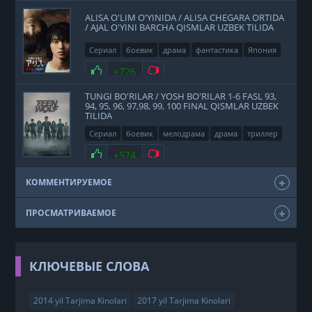
ALISA O'LIM O'YINIDA / ALISA CHEGARA ORTIDA
/ AJAL O'YINI BARCHA QISMLAR UZBEK TILIDA
Сериал
боевик
драма
фантастика
Япония
2020
Нравится
+726
Не нравится
TUNGI BO'RILAR / YOSH BO'RILAR 1-6 FASL 93,
94, 95, 96, 97,98, 99, 100 FINAL QISMLAR UZBEK
TILIDA
Сериал
боевик
мелодрама
драма
триллер
фэнтези
США
2011
Нравится
+574
Не нравится
КОММЕНТИРУЕМОЕ
ПРОСМАТРИВАЕМОЕ
КЛЮЧЕВЫЕ СЛОВА
2014 yil Tarjima Kinolari
2017 yil Tarjima Kinolari