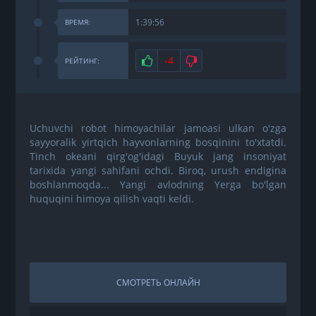
1:39:56
ВРЕМЯ:
Нравится
-4
Не нравится
РЕЙТИНГ:
Uchuvchi robot himoyachilar jamoasi ulkan o'zga
sayyoralik yirtqich hayvonlarning bosqinini to'xtatdi.
Tinch okeani qirg'og'idagi Buyuk jang insoniyat
tarixida yangi sahifani ochdi. Biroq, urush endigina
boshlanmoqda... Yangi avlodning Yerga bo'lgan
huquqini himoya qilish vaqti keldi.
СМОТРЕТЬ ОНЛАЙН