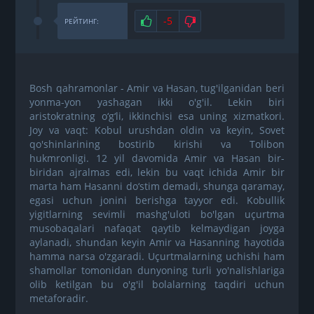
Нравится
-5
Не нравится
РЕЙТИНГ:
Bosh qahramonlar - Amir va Hasan, tug'ilganidan beri
yonma-yon yashagan ikki o'g'il. Lekin biri
aristokratning o‘g‘li, ikkinchisi esa uning xizmatkori.
Joy va vaqt: Kobul urushdan oldin va keyin, Sovet
qo'shinlarining bostirib kirishi va Tolibon
hukmronligi. 12 yil davomida Amir va Hasan bir-
biridan ajralmas edi, lekin bu vaqt ichida Amir bir
marta ham Hasanni do‘stim demadi, shunga qaramay,
egasi uchun jonini berishga tayyor edi. Kobullik
yigitlarning sevimli mashg'uloti bo'lgan uçurtma
musobaqalari nafaqat qaytib kelmaydigan joyga
aylanadi, shundan keyin Amir va Hasanning hayotida
hamma narsa o'zgaradi. Uçurtmalarning uchishi ham
shamollar tomonidan dunyoning turli yo'nalishlariga
olib ketilgan bu o'g'il bolalarning taqdiri uchun
metaforadir.