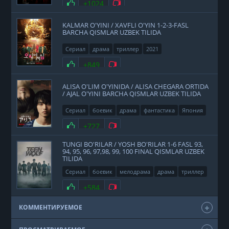
Нравится
+1024
Не нравится
KALMAR O'YINI / XAVFLI O'YIN 1-2-3-FASL
BARCHA QISMLAR UZBEK TILIDA
Сериал
драма
триллер
2021
Нравится
+849
Не нравится
ALISA O'LIM O'YINIDA / ALISA CHEGARA ORTIDA
/ AJAL O'YINI BARCHA QISMLAR UZBEK TILIDA
Сериал
боевик
драма
фантастика
Япония
2020
Нравится
+727
Не нравится
TUNGI BO'RILAR / YOSH BO'RILAR 1-6 FASL 93,
94, 95, 96, 97,98, 99, 100 FINAL QISMLAR UZBEK
TILIDA
Сериал
боевик
мелодрама
драма
триллер
фэнтези
США
2011
Нравится
+584
Не нравится
КОММЕНТИРУЕМОЕ