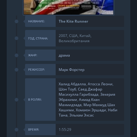
The Kite Runner
НАЗВАНИЕ:
2007, США, Китай,
ГОД, СТРАНА:
Великобритания
драма
ЖАНР:
Марк Форстер
РЕЖИССЕР:
Халид Абдалла
,
Атосса Леони
,
Шон Тоуб
,
Саед Джафар
Масихулла Гарибзада
,
Зекерия
Эбрахими
,
Ахмад Кхан
В РОЛЯХ:
Махмидзада
,
Мир Махмуд Шах
Хашими
,
Хомаюн Эршади
,
Наби
Тана
,
Эльхам Эхсас
1:55:29
ВРЕМЯ: