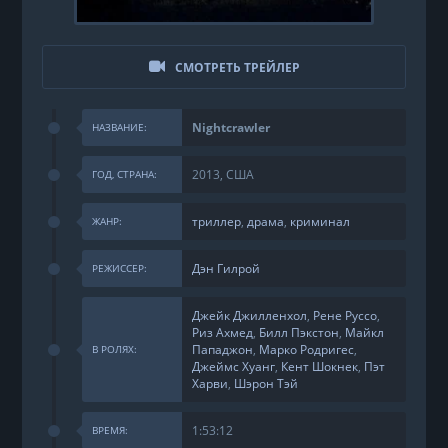
СМОТРЕТЬ ТРЕЙЛЕР
Nightcrawler
НАЗВАНИЕ:
2013, США
ГОД, СТРАНА:
триллер
,
драма
,
криминал
ЖАНР:
Дэн Гилрой
РЕЖИССЕР:
Джейк Джилленхол
,
Рене Руссо
,
Риз Ахмед
,
Билл Пэкстон
,
Майкл
Пападжон
,
Марко Родригес
,
В РОЛЯХ:
Джеймс Хуанг
,
Кент Шокнек
,
Пэт
Харви
,
Шэрон Тэй
1:53:12
ВРЕМЯ: