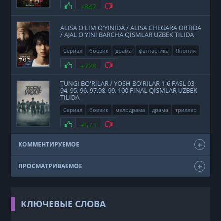
Нравится
+847
Не нравится
ALISA O'LIM O'YINIDA / ALISA CHEGARA ORTIDA
/ AJAL O'YINI BARCHA QISMLAR UZBEK TILIDA
Сериал
боевик
драма
фантастика
Япония
2020
Нравится
+728
Не нравится
TUNGI BO'RILAR / YOSH BO'RILAR 1-6 FASL 93,
94, 95, 96, 97,98, 99, 100 FINAL QISMLAR UZBEK
TILIDA
Сериал
боевик
мелодрама
драма
триллер
фэнтези
США
2011
Нравится
+573
Не нравится
КОММЕНТИРУЕМОЕ
ПРОСМАТРИВАЕМОЕ
КЛЮЧЕВЫЕ СЛОВА