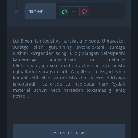
Нравится
+2
Не нравится
РЕЙТИНГ:
Lui Bloom ish topishga harakat qilmoqda. U havaskor
suratga olish guruhining avtohalokatni suratga
olishini ko'rgandan so'ng, u o'g'irlangan velosipedni
kamerasiga almashtiradi va mahalliy
telekompaniyaga sotish uchun avtomobil o'g'irlanishi
oqibatlarini suratga oladi. Yangiliklar rejissyori Nina
lentani sotib oladi va uni ishlashni davom ettirishga
ishontiradi. Tez orada Lui haqiqatan ham foydali
material uchun hech narsadan to'xtamasligi aniq
bo'ladi ...
СМОТРЕТЬ ОНЛАЙН