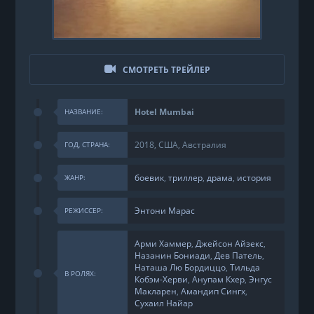
СМОТРЕТЬ ТРЕЙЛЕР
Hotel Mumbai
НАЗВАНИЕ:
2018, США, Австралия
ГОД, СТРАНА:
боевик
,
триллер
,
драма
,
история
ЖАНР:
Энтони Марас
РЕЖИССЕР:
Арми Хаммер
,
Джейсон Айзекс
,
Назанин Бониади
,
Дев Патель
,
Наташа Лю Бордиццо
,
Тильда
В РОЛЯХ:
Кобэм-Херви
,
Анупам Кхер
,
Энгус
Макларен
,
Амандип Сингх
,
Сухаил Найар