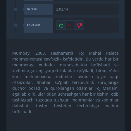
2:03:14
ВРЕМЯ:
Нравится
-1
Не нравится
РЕЙТИНГ:
Mumbay, 2008. Hashamatli Toj Mahal Palace
mehmonxonasi xavfsizlik kafolatidir. Bu yerda har bir
mehmonga xudodek munosabatda bo‘lishadi va
xodimlarga eng yuqori talablar qo‘yiladi, biroq o‘sha
kuni mehmonxona xodimlari ayniqsa qiyin vaqt
o‘tkazdilar. Shahar ko'plab terrorchilik xurujlariga
duchor bo'ladi va qurollangan odamlar Toj Mahalni
egallab olib, ular bilan uchrashgan har bir kishini otib
tashlagach, tuzoqqa tushgan mehmonlar va xodimlar
dahshatli tushni boshdan kechirishga majbur
bo'lishadi.