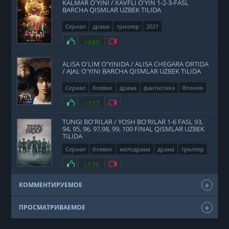
KALMAR O'YINI / XAVFLI O'YIN 1-2-3-FASL
BARCHA QISMLAR UZBEK TILIDA
Сериал
драма
триллер
2021
Нравится
+848
Не нравится
ALISA O'LIM O'YINIDA / ALISA CHEGARA ORTIDA
/ AJAL O'YINI BARCHA QISMLAR UZBEK TILIDA
Сериал
боевик
драма
фантастика
Япония
2020
Нравится
+727
Не нравится
TUNGI BO'RILAR / YOSH BO'RILAR 1-6 FASL 93,
94, 95, 96, 97,98, 99, 100 FINAL QISMLAR UZBEK
TILIDA
Сериал
боевик
мелодрама
драма
триллер
фэнтези
США
2011
Нравится
+576
Не нравится
КОММЕНТИРУЕМОЕ
ПРОСМАТРИВАЕМОЕ