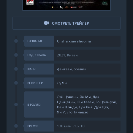
СМОТРЕТЬ ТРЕЙЛЕР
Ci sha xiao shuo jia
НАЗВАНИЕ:
2021, Китай
ГОД, СТРАНА:
фэнтези
,
боевик
ЖАНР:
Лу Ян
РЕЖИССЕР:
Лэй Цзяинь
,
Ян Ми
,
Дун
Цзыцзянь
,
Юй Хэвэй
,
Го Цзинфэй
,
В РОЛЯХ:
Ван Шэнди
,
Тун Лия
,
Дун Цзэ
,
Ян И
,
Лю Тяньцзо
130 мин. / 02:10
ВРЕМЯ: