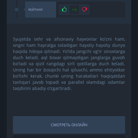
Нравится
+4
Не нравится
РЕЙТИНГ:
Syujetda sehr va afsonaviy hayvonlar ko'zni ham,
ongni ham hayratga soladigan hayoliy hayoliy dunyo
haqida hikoya qilinadi. Yo'lda jangchi og'ir sinovlarga
duch keladi, aql bovar qilmaydigan janglarga guvoh
bo'ladi va qizil rangdagi sirli qotillarga duch keladi.
Uning har bir bosqichi hal qiluvchi, ammo ehtiyotkor
bo'lishi kerak, chunki uning harakatlari haqiqatdan
tashqari javob topadi va parallel olamdagi odamlar
taqdirini abadiy o'zgartiradi.
СМОТРЕТЬ ОНЛАЙН