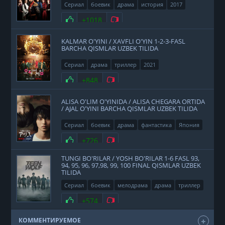
Сериал
боевик
драма
история
2017
Нравится
+1018
Не нравится
KALMAR O'YINI / XAVFLI O'YIN 1-2-3-FASL
BARCHA QISMLAR UZBEK TILIDA
Сериал
драма
триллер
2021
Нравится
+848
Не нравится
ALISA O'LIM O'YINIDA / ALISA CHEGARA ORTIDA
/ AJAL O'YINI BARCHA QISMLAR UZBEK TILIDA
Сериал
боевик
драма
фантастика
Япония
2020
Нравится
+726
Не нравится
TUNGI BO'RILAR / YOSH BO'RILAR 1-6 FASL 93,
94, 95, 96, 97,98, 99, 100 FINAL QISMLAR UZBEK
TILIDA
Сериал
боевик
мелодрама
драма
триллер
фэнтези
США
2011
Нравится
+574
Не нравится
КОММЕНТИРУЕМОЕ