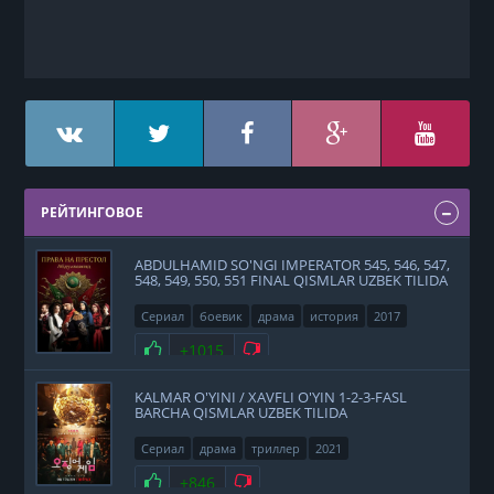
РЕЙТИНГОВОЕ
ABDULHAMID SO'NGI IMPERATOR 545, 546, 547,
548, 549, 550, 551 FINAL QISMLAR UZBEK TILIDA
Сериал
боевик
драма
история
2017
Нравится
+1015
Не нравится
KALMAR O'YINI / XAVFLI O'YIN 1-2-3-FASL
BARCHA QISMLAR UZBEK TILIDA
Сериал
драма
триллер
2021
Нравится
+846
Не нравится