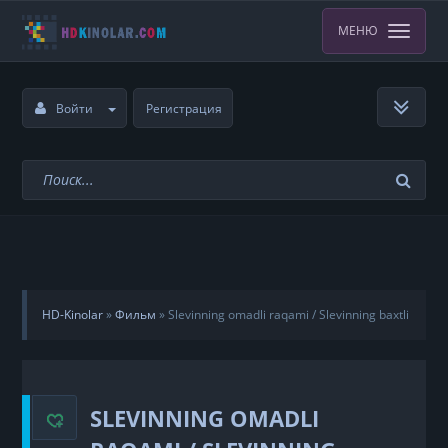
МЕНЮ
Войти
Регистрация
HD-Kinolar
»
Фильм
»
Slevinning omadli raqami / Slevinning baxtli
kuni Uzbek Tilida
SLEVINNING OMADLI