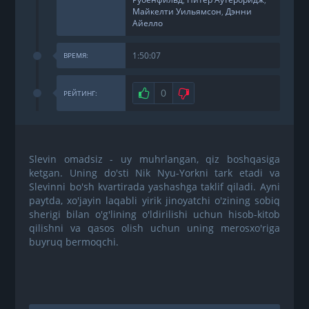
Майкелти Уильямсон
,
Дэнни
Айелло
1:50:07
ВРЕМЯ:
Нравится
0
Не нравится
РЕЙТИНГ:
Slevin omadsiz - uy muhrlangan, qiz boshqasiga
ketgan. Uning do'sti Nik Nyu-Yorkni tark etadi va
Slevinni bo'sh kvartirada yashashga taklif qiladi. Ayni
paytda, xo'jayin laqabli yirik jinoyatchi o'zining sobiq
sherigi bilan o'g'lining o'ldirilishi uchun hisob-kitob
qilishni va qasos olish uchun uning merosxo'riga
buyruq bermoqchi.