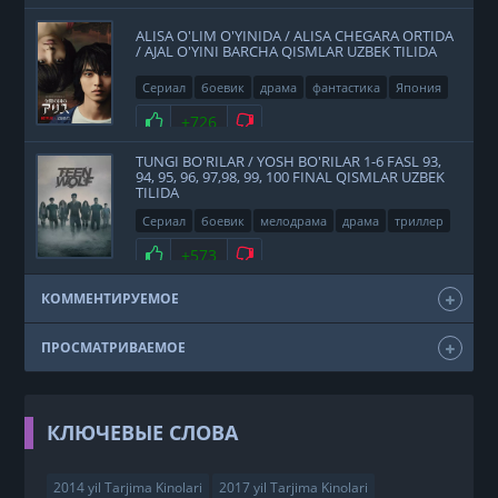
ALISA O'LIM O'YINIDA / ALISA CHEGARA ORTIDA
/ AJAL O'YINI BARCHA QISMLAR UZBEK TILIDA
Сериал
боевик
драма
фантастика
Япония
2020
Нравится
+726
Не нравится
TUNGI BO'RILAR / YOSH BO'RILAR 1-6 FASL 93,
94, 95, 96, 97,98, 99, 100 FINAL QISMLAR UZBEK
TILIDA
Сериал
боевик
мелодрама
драма
триллер
фэнтези
США
2011
Нравится
+573
Не нравится
КОММЕНТИРУЕМОЕ
ПРОСМАТРИВАЕМОЕ
КЛЮЧЕВЫЕ СЛОВА
2014 yil Tarjima Kinolari
2017 yil Tarjima Kinolari