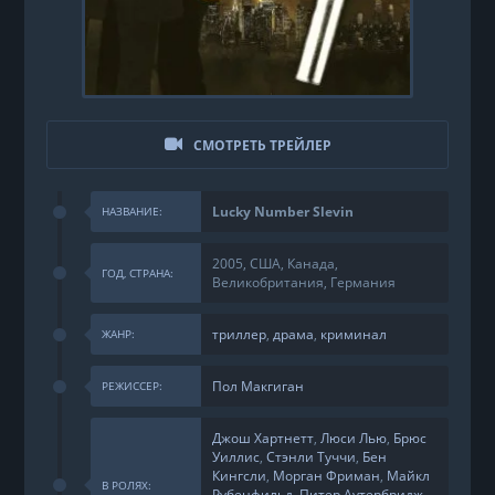
СМОТРЕТЬ ТРЕЙЛЕР
Lucky Number Slevin
НАЗВАНИЕ:
2005, США, Канада,
ГОД, СТРАНА:
Великобритания, Германия
триллер
,
драма
,
криминал
ЖАНР:
Пол Макгиган
РЕЖИССЕР:
Джош Хартнетт
,
Люси Лью
,
Брюс
Уиллис
,
Стэнли Туччи
,
Бен
Кингсли
,
Морган Фриман
,
Майкл
В РОЛЯХ:
Рубенфильд
,
Питер Аутербридж
,