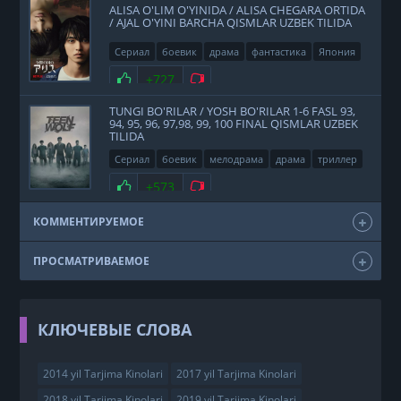
ALISA O'LIM O'YINIDA / ALISA CHEGARA ORTIDA
/ AJAL O'YINI BARCHA QISMLAR UZBEK TILIDA
Сериал
боевик
драма
фантастика
Япония
2020
Нравится
+727
Не нравится
TUNGI BO'RILAR / YOSH BO'RILAR 1-6 FASL 93,
94, 95, 96, 97,98, 99, 100 FINAL QISMLAR UZBEK
TILIDA
Сериал
боевик
мелодрама
драма
триллер
фэнтези
США
2011
Нравится
+573
Не нравится
КОММЕНТИРУЕМОЕ
ПРОСМАТРИВАЕМОЕ
КЛЮЧЕВЫЕ СЛОВА
2014 yil Tarjima Kinolari
2017 yil Tarjima Kinolari
2018 yil Tarjima Kinolari
2019 yil Tarjima Kinolari