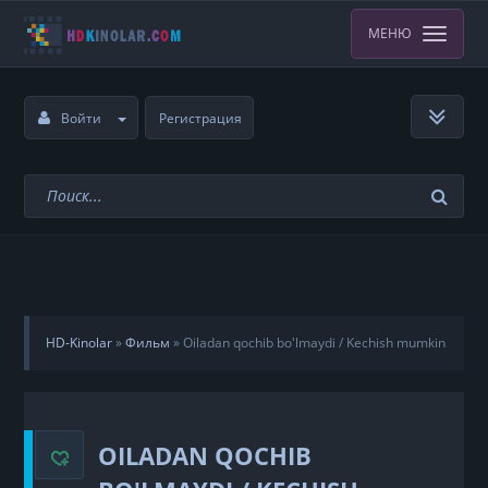
МЕНЮ
Войти
Регистрация
HD-Kinolar
»
Фильм
»
Oiladan qochib bo'lmaydi / Kechish mumkin
emas Uzbek Tilida
OILADAN QOCHIB