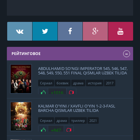
РЕЙТИНГОВОЕ
ABDULHAMID SO'NGI IMPERATOR 545, 546, 547,
548, 549, 550, 551 FINAL QISMLAR UZBEK TILIDA
Сериал
боевик
драма
история
2017
Нравится
+1016
Не нравится
KALMAR O'YINI / XAVFLI O'YIN 1-2-3-FASL
BARCHA QISMLAR UZBEK TILIDA
Сериал
драма
триллер
2021
Нравится
+847
Не нравится