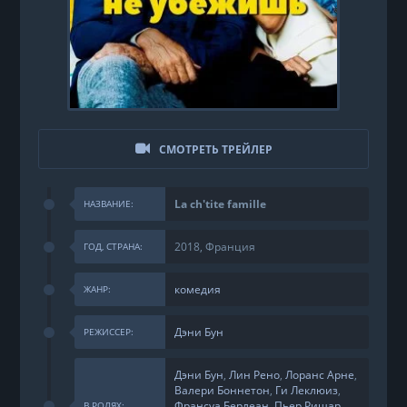
СМОТРЕТЬ ТРЕЙЛЕР
La ch'tite famille
НАЗВАНИЕ:
2018, Франция
ГОД, СТРАНА:
комедия
ЖАНР:
Дэни Бун
РЕЖИССЕР:
Дэни Бун
,
Лин Рено
,
Лоранс Арне
,
Валери Боннетон
,
Ги Леклюиз
,
Франсуа Берлеан
,
Пьер Ришар
,
В РОЛЯХ: