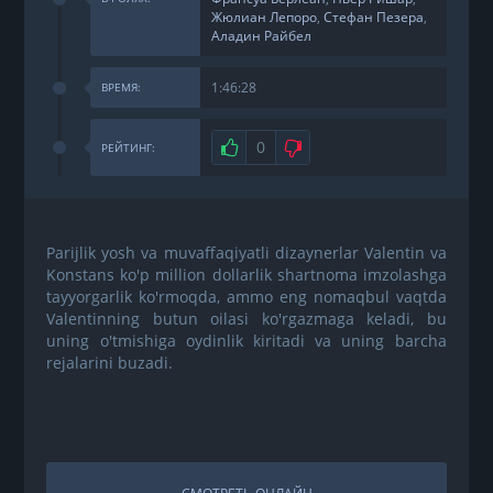
Жюлиан Лепоро
,
Стефан Пезера
,
Аладин Райбел
1:46:28
ВРЕМЯ:
Нравится
0
Не нравится
РЕЙТИНГ:
Parijlik yosh va muvaffaqiyatli dizaynerlar Valentin va
Konstans ko'p million dollarlik shartnoma imzolashga
tayyorgarlik ko'rmoqda, ammo eng nomaqbul vaqtda
Valentinning butun oilasi ko'rgazmaga keladi, bu
uning o'tmishiga oydinlik kiritadi va uning barcha
rejalarini buzadi.