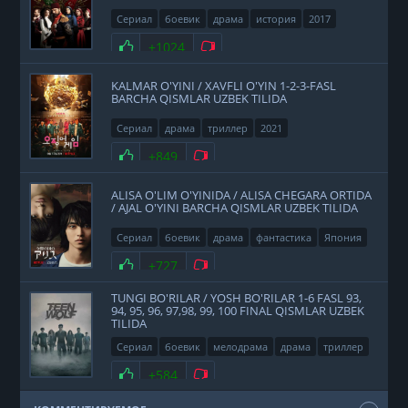
Сериал
боевик
драма
история
2017
Нравится
+1024
Не нравится
KALMAR O'YINI / XAVFLI O'YIN 1-2-3-FASL
BARCHA QISMLAR UZBEK TILIDA
Сериал
драма
триллер
2021
Нравится
+849
Не нравится
ALISA O'LIM O'YINIDA / ALISA CHEGARA ORTIDA
/ AJAL O'YINI BARCHA QISMLAR UZBEK TILIDA
Сериал
боевик
драма
фантастика
Япония
2020
Нравится
+727
Не нравится
TUNGI BO'RILAR / YOSH BO'RILAR 1-6 FASL 93,
94, 95, 96, 97,98, 99, 100 FINAL QISMLAR UZBEK
TILIDA
Сериал
боевик
мелодрама
драма
триллер
фэнтези
США
2011
Нравится
+584
Не нравится