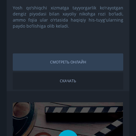
Yosh qo'shiqchi xizmatga tayyorgarlik ko'rayotgan
dengiz piyodasi bilan xayoliy nikohga rozi bo'ladi,
ammo fojia ular o'rtasida haqiqiy his-tuyg'ularning
paydo bo'lishiga olib keladi.
СМОТРЕТЬ ОНЛАЙН
СКАЧАТЬ