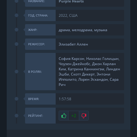
Purple Hearts
НАЗВАНИЕ:
2022, США
ГОД, СТРАНА:
драма
,
мелодрама
,
музыка
ЖАНР:
Элизабет Аллен
РЕЖИССЕР:
София Карсон
,
Николас Голицын
,
Чоузен Джейкобс
,
Джон Харлан
Ким
,
Катрина Каннингэм
,
Линден
В РОЛЯХ:
Эшби
,
Скотт Дикерт
,
Энтони
Ипполито
,
Лорен Эскандон
,
Сара
Рич
1:57:58
ВРЕМЯ:
Нравится
+2
Не нравится
РЕЙТИНГ: