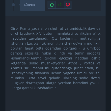
Нравится
+2
Не нравится
РЕЙТИНГ:
Qirol Frantsiyada shon-shuhrat va umidsizlik davrida
qirol Lyudovik XIV butun mamlakati ochlikdan o'lib,
hayotdan zavqlanadi. O'z kuchining mutlaqligiga
ishongan Lui, o'z hukmronligiga chek qo'yishi mumkin
bo'lgan faqat bitta odamdan qo'rqadi - u umrbod
qamoq jazosiga hukm qilindi va temir niqobga
kishanlandi.Ammo qirollik egoizmi haddan oshib
ketganda, sobiq mushketyorlar Athos , Portos va
Aramis sirli mahbusni qutqarishga jur'at etadi, bu
Frantsiyaning tiklanish uchun yagona umidi bo'lishi
mumkin. Bitta savol qoladi: ularning sodiq do'sti,
ulug'vor d'Artagnan ularga yordam beradimi yoki u
ularga qarshi kurashadimi?..