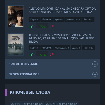
ALISA O'LIM O'YINIDA / ALISA CHEGARA ORTIDA
/ AJAL O'YINI BARCHA QISMLAR UZBEK TILIDA
Сериал
боевик
драма
фантастика
Япония
2020
Нравится
+726
Не нравится
TUNGI BO'RILAR / YOSH BO'RILAR 1-6 FASL 93,
94, 95, 96, 97,98, 99, 100 FINAL QISMLAR UZBEK
TILIDA
Сериал
боевик
мелодрама
драма
триллер
фэнтези
США
2011
Нравится
+574
Не нравится
КОММЕНТИРУЕМОЕ
ПРОСМАТРИВАЕМОЕ
КЛЮЧЕВЫЕ СЛОВА
2014 yil Tarjima Kinolari
2017 yil Tarjima Kinolari