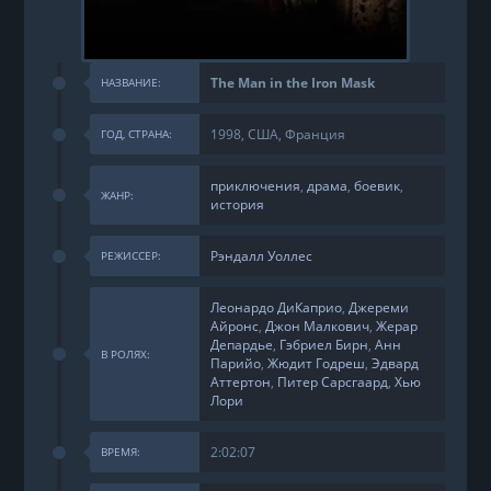
The Man in the Iron Mask
НАЗВАНИЕ:
1998, США, Франция
ГОД, СТРАНА:
приключения
,
драма
,
боевик
,
ЖАНР:
история
Рэндалл Уоллес
РЕЖИССЕР:
Леонардо ДиКаприо
,
Джереми
Айронс
,
Джон Малкович
,
Жерар
Депардье
,
Гэбриел Бирн
,
Анн
В РОЛЯХ:
Парийо
,
Жюдит Годреш
,
Эдвард
Аттертон
,
Питер Сарсгаард
,
Хью
Лори
2:02:07
ВРЕМЯ: