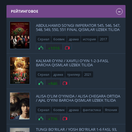
РЕЙТИНГОВОЕ
ABDULHAMID SO'NGI IMPERATOR 545, 546, 547,
548, 549, 550, 551 FINAL QISMLAR UZBEK TILIDA
Сериал
боевик
драма
история
2017
Нравится
+1016
Не нравится
KALMAR O'YINI / XAVFLI O'YIN 1-2-3-FASL
BARCHA QISMLAR UZBEK TILIDA
Сериал
драма
триллер
2021
Нравится
+846
Не нравится
ALISA O'LIM O'YINIDA / ALISA CHEGARA ORTIDA
/ AJAL O'YINI BARCHA QISMLAR UZBEK TILIDA
Сериал
боевик
драма
фантастика
Япония
2020
Нравится
+726
Не нравится
TUNGI BO'RILAR / YOSH BO'RILAR 1-6 FASL 93,