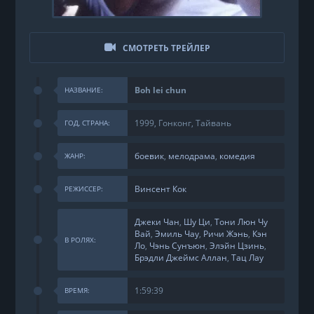
СМОТРЕТЬ ТРЕЙЛЕР
Boh lei chun
НАЗВАНИЕ:
1999, Гонконг, Тайвань
ГОД, СТРАНА:
боевик
,
мелодрама
,
комедия
ЖАНР:
Винсент Кок
РЕЖИССЕР:
Джеки Чан
,
Шу Ци
,
Тони Люн Чу
Вай
,
Эмиль Чау
,
Ричи Жэнь
,
Кэн
В РОЛЯХ:
Ло
,
Чэнь Сунъюн
,
Элэйн Цзинь
,
Брэдли Джеймс Аллан
,
Тац Лау
1:59:39
ВРЕМЯ: