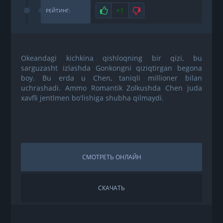
Нравится
+1
Не нравится
РЕЙТИНГ:
Okeandagi kichkina qishloqning bir qizi, bu
sarguzasht izlashda Gonkongni qiziqtirgan begona
boy. Bu erda u Chen, taniqli millioner bilan
uchrashadi. Ammo Romantik Zolkushda Chen juda
xavfli jentlmen bo'lishiga shubha qilmaydi.
СМОТРЕТЬ ОНЛАЙН
СКАЧАТЬ