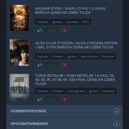
KALMAR O'YINI / XAVFLI O'YIN 1-2-3-FASL
BARCHA QISMLAR UZBEK TILIDA
Сериал
драма
триллер
2021
Нравится
+846
Не нравится
ALISA O'LIM O'YINIDA / ALISA CHEGARA ORTIDA
/ AJAL O'YINI BARCHA QISMLAR UZBEK TILIDA
Сериал
боевик
драма
фантастика
Япония
2020
Нравится
+726
Не нравится
TUNGI BO'RILAR / YOSH BO'RILAR 1-6 FASL 93,
94, 95, 96, 97,98, 99, 100 FINAL QISMLAR UZBEK
TILIDA
Сериал
боевик
мелодрама
драма
триллер
фэнтези
США
2011
Нравится
+573
Не нравится
КОММЕНТИРУЕМОЕ
ПРОСМАТРИВАЕМОЕ