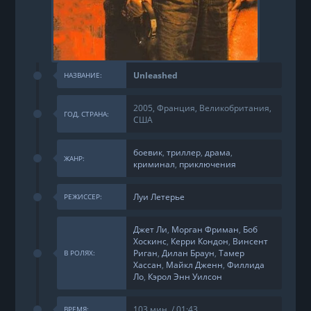
Unleashed
НАЗВАНИЕ:
2005, Франция, Великобритания,
ГОД, СТРАНА:
США
боевик
,
триллер
,
драма
,
ЖАНР:
криминал
,
приключения
Луи Летерье
РЕЖИССЕР:
Джет Ли
,
Морган Фриман
,
Боб
Хоскинс
,
Керри Кондон
,
Винсент
Риган
,
Дилан Браун
,
Тамер
В РОЛЯХ:
Хассан
,
Майкл Дженн
,
Филлида
Ло
,
Кэрол Энн Уилсон
103 мин. / 01:43
ВРЕМЯ: