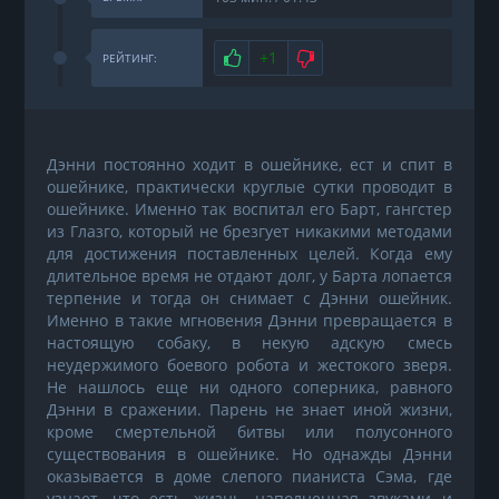
Нравится
+1
Не нравится
РЕЙТИНГ:
Дэнни постоянно ходит в ошейнике, ест и спит в
ошейнике, практически круглые сутки проводит в
ошейнике. Именно так воспитал его Барт, гангстер
из Глазго, который не брезгует никакими методами
для достижения поставленных целей. Когда ему
длительное время не отдают долг, у Барта лопается
терпение и тогда он снимает с Дэнни ошейник.
Именно в такие мгновения Дэнни превращается в
настоящую собаку, в некую адскую смесь
неудержимого боевого робота и жестокого зверя.
Не нашлось еще ни одного соперника, равного
Дэнни в сражении. Парень не знает иной жизни,
кроме смертельной битвы или полусонного
существования в ошейнике. Но однажды Дэнни
оказывается в доме слепого пианиста Сэма, где
узнает, что есть жизнь, наполненная звуками и