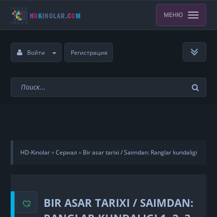
МЕНЮ
Войти
Регистрация
HD-Kinolar
»
Сериал
»
Bir asar tarixi / Saimdan: Ranglar kundaligi
1, 2, 3, 4, 5 ... 25, 26, 27, 28 qismlar
»
23-qism
BIR ASAR TARIXI / SAIMDAN: