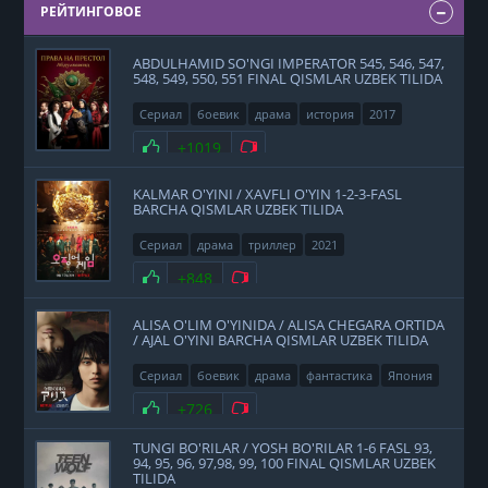
РЕЙТИНГОВОЕ
ABDULHAMID SO'NGI IMPERATOR 545, 546, 547,
548, 549, 550, 551 FINAL QISMLAR UZBEK TILIDA
Сериал
боевик
драма
история
2017
Нравится
+1019
Не нравится
KALMAR O'YINI / XAVFLI O'YIN 1-2-3-FASL
BARCHA QISMLAR UZBEK TILIDA
Сериал
драма
триллер
2021
Нравится
+848
Не нравится
ALISA O'LIM O'YINIDA / ALISA CHEGARA ORTIDA
/ AJAL O'YINI BARCHA QISMLAR UZBEK TILIDA
Сериал
боевик
драма
фантастика
Япония
2020
Нравится
+726
Не нравится
TUNGI BO'RILAR / YOSH BO'RILAR 1-6 FASL 93,
94, 95, 96, 97,98, 99, 100 FINAL QISMLAR UZBEK
TILIDA