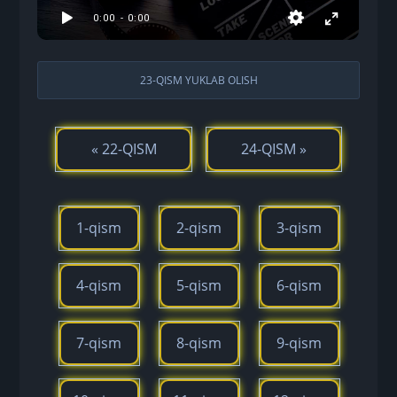
23-QISM YUKLAB OLISH
« 22-QISM
24-QISM »
1-qism
2-qism
3-qism
4-qism
5-qism
6-qism
7-qism
8-qism
9-qism