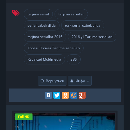
tarjima serial
tarjima seriallar
,
,
serial uzbek tilida
turk serial uzbek tilida
,
,
tarjima seriallar 2016
2016 yil Tarjima seriallari
,
,
Корея Южная Tarjima seriallari
,
Recalcati Multimedia
SBS
,
Вернуться
Инфо
FullHD