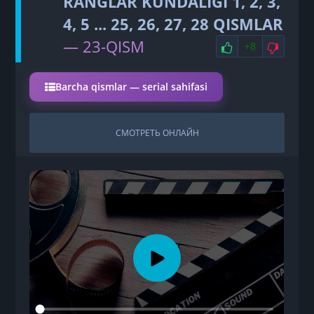
RANGLAR KUNDALIGI 1, 2, 3,
4, 5 ... 25, 26, 27, 28 QISMLAR
НРАВИТСЯ
НЕ 
— 23-QISM
+8
Barcha qismlar — serial sahifasi
СМОТРЕТЬ ОНЛАЙН