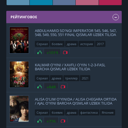
РЕЙТИНГОВОЕ
ABDULHAMID SO'NGI IMPERATOR 545, 546, 547,
548, 549, 550, 551 FINAL QISMLAR UZBEK TILIDA
Сериал
боевик
драма
история
2017
Нравится
+1019
Не нравится
KALMAR O'YINI / XAVFLI O'YIN 1-2-3-FASL
BARCHA QISMLAR UZBEK TILIDA
Сериал
драма
триллер
2021
Нравится
+848
Не нравится
ALISA O'LIM O'YINIDA / ALISA CHEGARA ORTIDA
/ AJAL O'YINI BARCHA QISMLAR UZBEK TILIDA
Сериал
боевик
драма
фантастика
Япония
2020
Нравится
+726
Не нравится