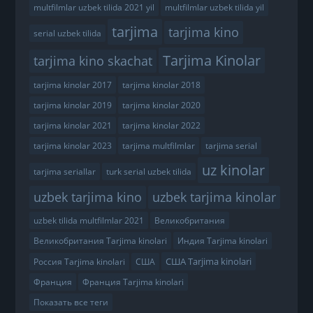
multfilmlar uzbek tilida 2021 yil
multfilmlar uzbek tilida yil
tarjima
tarjima kino
serial uzbek tilida
Tarjima Kinolar
tarjima kino skachat
tarjima kinolar 2017
tarjima kinolar 2018
tarjima kinolar 2019
tarjima kinolar 2020
tarjima kinolar 2021
tarjima kinolar 2022
tarjima kinolar 2023
tarjima multfilmlar
tarjima serial
uz kinolar
tarjima seriallar
turk serial uzbek tilida
uzbek tarjima kino
uzbek tarjima kinolar
uzbek tilida multfilmlar 2021
Великобритания
Великобритания Tarjima kinolari
Индия Tarjima kinolari
США Tarjima kinolari
Россия Tarjima kinolari
США
Франция
Франция Tarjima kinolari
Показать все теги