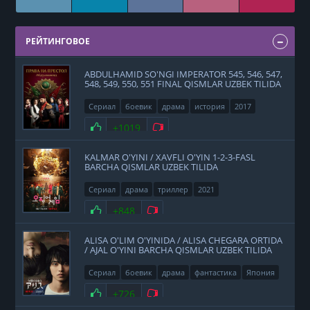
РЕЙТИНГОВОЕ
ABDULHAMID SO'NGI IMPERATOR 545, 546, 547,
548, 549, 550, 551 FINAL QISMLAR UZBEK TILIDA
Сериал
боевик
драма
история
2017
Нравится
+1019
Не нравится
KALMAR O'YINI / XAVFLI O'YIN 1-2-3-FASL
BARCHA QISMLAR UZBEK TILIDA
Сериал
драма
триллер
2021
Нравится
+848
Не нравится
ALISA O'LIM O'YINIDA / ALISA CHEGARA ORTIDA
/ AJAL O'YINI BARCHA QISMLAR UZBEK TILIDA
Сериал
боевик
драма
фантастика
Япония
2020
Нравится
+726
Не нравится