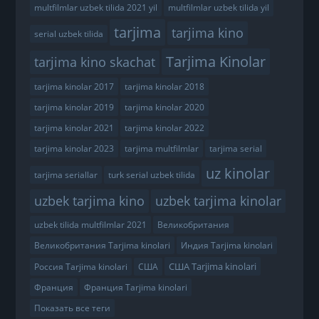
multfilmlar uzbek tilida 2021 yil
multfilmlar uzbek tilida yil
tarjima
tarjima kino
serial uzbek tilida
Tarjima Kinolar
tarjima kino skachat
tarjima kinolar 2017
tarjima kinolar 2018
tarjima kinolar 2019
tarjima kinolar 2020
tarjima kinolar 2021
tarjima kinolar 2022
tarjima kinolar 2023
tarjima multfilmlar
tarjima serial
uz kinolar
tarjima seriallar
turk serial uzbek tilida
uzbek tarjima kino
uzbek tarjima kinolar
uzbek tilida multfilmlar 2021
Великобритания
Великобритания Tarjima kinolari
Индия Tarjima kinolari
США Tarjima kinolari
Россия Tarjima kinolari
США
Франция
Франция Tarjima kinolari
Показать все теги