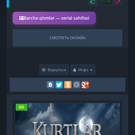
НРАВИТСЯ
НЕ 
+114
Barcha qismlar — serial sahifasi
СМОТРЕТЬ ОНЛАЙН
Вернуться
Инфо
HD