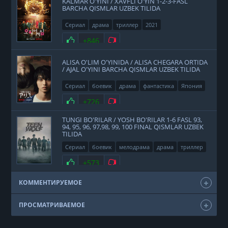
KALMAR O'YINI / XAVFLI O'YIN 1-2-3-FASL
BARCHA QISMLAR UZBEK TILIDA
Сериал
драма
триллер
2021
Нравится
+846
Не нравится
ALISA O'LIM O'YINIDA / ALISA CHEGARA ORTIDA
/ AJAL O'YINI BARCHA QISMLAR UZBEK TILIDA
Сериал
боевик
драма
фантастика
Япония
2020
Нравится
+726
Не нравится
TUNGI BO'RILAR / YOSH BO'RILAR 1-6 FASL 93,
94, 95, 96, 97,98, 99, 100 FINAL QISMLAR UZBEK
TILIDA
Сериал
боевик
мелодрама
драма
триллер
фэнтези
США
2011
Нравится
+573
Не нравится
КОММЕНТИРУЕМОЕ
ПРОСМАТРИВАЕМОЕ