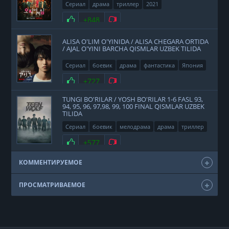
Сериал
драма
триллер
2021
Нравится
+848
Не нравится
ALISA O'LIM O'YINIDA / ALISA CHEGARA ORTIDA
/ AJAL O'YINI BARCHA QISMLAR UZBEK TILIDA
Сериал
боевик
драма
фантастика
Япония
2020
Нравится
+727
Не нравится
TUNGI BO'RILAR / YOSH BO'RILAR 1-6 FASL 93,
94, 95, 96, 97,98, 99, 100 FINAL QISMLAR UZBEK
TILIDA
Сериал
боевик
мелодрама
драма
триллер
фэнтези
США
2011
Нравится
+577
Не нравится
КОММЕНТИРУЕМОЕ
ПРОСМАТРИВАЕМОЕ