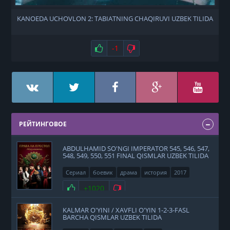
KANOEDA UCHOVLON 2: TABIATNING CHAQIRUVI UZBEK TILIDA
Нравится
-1
Не нравится
РЕЙТИНГОВОЕ
ABDULHAMID SO'NGI IMPERATOR 545, 546, 547,
548, 549, 550, 551 FINAL QISMLAR UZBEK TILIDA
Сериал
боевик
драма
история
2017
Нравится
+1020
Не нравится
KALMAR O'YINI / XAVFLI O'YIN 1-2-3-FASL
BARCHA QISMLAR UZBEK TILIDA