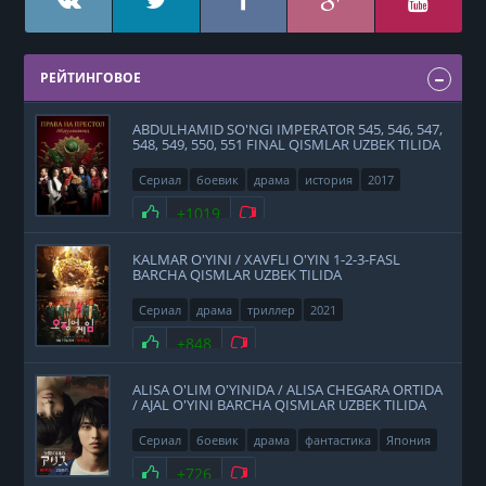
РЕЙТИНГОВОЕ
ABDULHAMID SO'NGI IMPERATOR 545, 546, 547,
548, 549, 550, 551 FINAL QISMLAR UZBEK TILIDA
Сериал
боевик
драма
история
2017
Нравится
+1019
Не нравится
KALMAR O'YINI / XAVFLI O'YIN 1-2-3-FASL
BARCHA QISMLAR UZBEK TILIDA
Сериал
драма
триллер
2021
Нравится
+848
Не нравится
ALISA O'LIM O'YINIDA / ALISA CHEGARA ORTIDA
/ AJAL O'YINI BARCHA QISMLAR UZBEK TILIDA
Сериал
боевик
драма
фантастика
Япония
2020
Нравится
+726
Не нравится