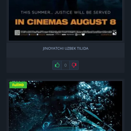
JINOYATCHI UZBEK TILIDA
Нравится
0
Не нравится
FullHD