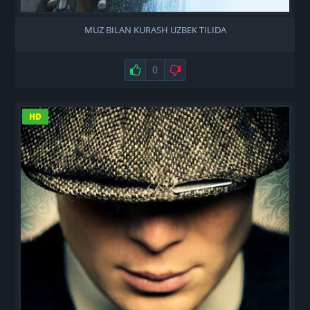
MUZ BILAN KURASH UZBEK TILIDA
Нравится
0
Не нравится
HD