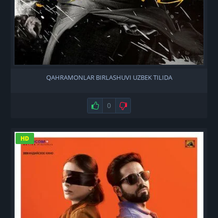
QAHRAMONLAR BIRLASHUVI UZBEK TILIDA
Нравится
0
Не нравится
HD