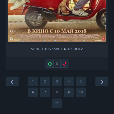
SONU, TITU VA SVITI UZBEK TILIDA
Нравится
0
Не нравится
1
2
3
4
5
6
7
8
9
10
11