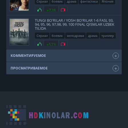
Сериал
боевик
драма
фантастика
Япония
2020
Нравится
+728
Не нравится
TUNGI BO'RILAR / YOSH BO'RILAR 1-6 FASL 93,
94, 95, 96, 97,98, 99, 100 FINAL QISMLAR UZBEK
TILIDA
Сериал
боевик
мелодрама
драма
триллер
фэнтези
США
2011
Нравится
+573
Не нравится
КОММЕНТИРУЕМОЕ
ПРОСМАТРИВАЕМОЕ