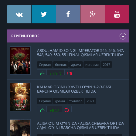
РЕЙТИНГОВОЕ
ABDULHAMID SO'NGI IMPERATOR 545, 546, 547,
548, 549, 550, 551 FINAL QISMLAR UZBEK TILIDA
Сериал
боевик
драма
история
2017
Нравится
+1017
Не нравится
KALMAR O'YINI / XAVFLI O'YIN 1-2-3-FASL
BARCHA QISMLAR UZBEK TILIDA
Сериал
драма
триллер
2021
Нравится
+847
Не нравится
ALISA O'LIM O'YINIDA / ALISA CHEGARA ORTIDA
/ AJAL O'YINI BARCHA QISMLAR UZBEK TILIDA