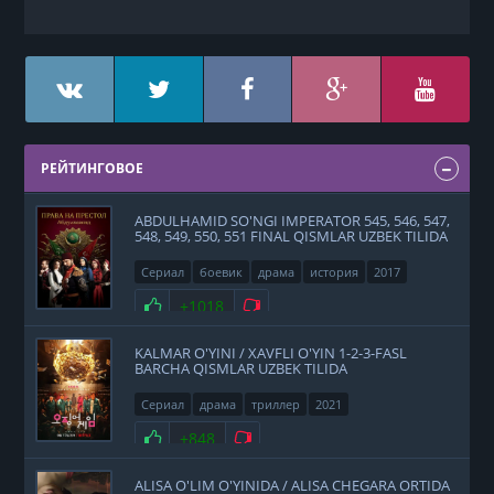
РЕЙТИНГОВОЕ
ABDULHAMID SO'NGI IMPERATOR 545, 546, 547,
548, 549, 550, 551 FINAL QISMLAR UZBEK TILIDA
Сериал
боевик
драма
история
2017
Нравится
+1018
Не нравится
KALMAR O'YINI / XAVFLI O'YIN 1-2-3-FASL
BARCHA QISMLAR UZBEK TILIDA
Сериал
драма
триллер
2021
Нравится
+848
Не нравится
ALISA O'LIM O'YINIDA / ALISA CHEGARA ORTIDA