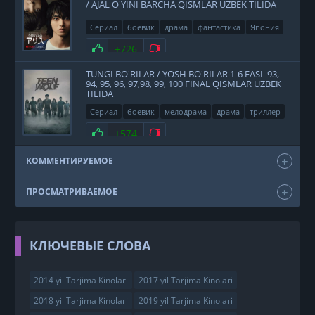
/ AJAL O'YINI BARCHA QISMLAR UZBEK TILIDA
Сериал
боевик
драма
фантастика
Япония
2020
Нравится
+726
Не нравится
TUNGI BO'RILAR / YOSH BO'RILAR 1-6 FASL 93,
94, 95, 96, 97,98, 99, 100 FINAL QISMLAR UZBEK
TILIDA
Сериал
боевик
мелодрама
драма
триллер
фэнтези
США
2011
Нравится
+574
Не нравится
КОММЕНТИРУЕМОЕ
ПРОСМАТРИВАЕМОЕ
КЛЮЧЕВЫЕ СЛОВА
2014 yil Tarjima Kinolari
2017 yil Tarjima Kinolari
2018 yil Tarjima Kinolari
2019 yil Tarjima Kinolari