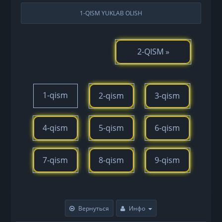
1-QISM YUKLAB OLISH
2-QISM »
1-qism
2-qism
3-qism
4-qism
5-qism
6-qism
7-qism
8-qism
9-qism
Вернуться
Инфо