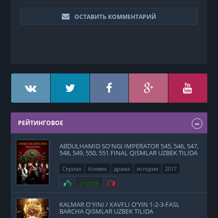
ОСТАВИТЬ КОММЕНТАРИЙ
РЕЙТИНГОВОЕ
ABDULHAMID SO'NGI IMPERATOR 545, 546, 547,
548, 549, 550, 551 FINAL QISMLAR UZBEK TILIDA
Сериал
боевик
драма
история
2017
Нравится
+1018
Не нравится
KALMAR O'YINI / XAVFLI O'YIN 1-2-3-FASL
BARCHA QISMLAR UZBEK TILIDA