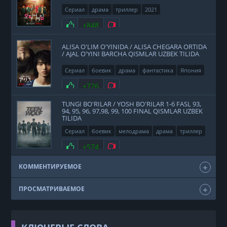
Сериал
драма
триллер
2021
Нравится
+848
Не нравится
ALISA O'LIM O'YINIDA / ALISA CHEGARA ORTIDA
/ AJAL O'YINI BARCHA QISMLAR UZBEK TILIDA
Сериал
боевик
драма
фантастика
Япония
2020
Нравится
+726
Не нравится
TUNGI BO'RILAR / YOSH BO'RILAR 1-6 FASL 93,
94, 95, 96, 97,98, 99, 100 FINAL QISMLAR UZBEK
TILIDA
Сериал
боевик
мелодрама
драма
триллер
фэнтези
США
2011
Нравится
+574
Не нравится
КОММЕНТИРУЕМОЕ
ПРОСМАТРИВАЕМОЕ