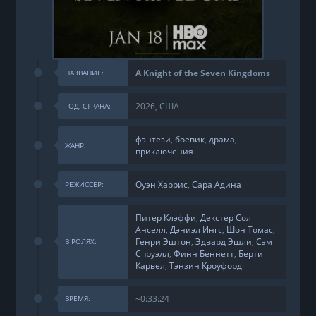
A Knight of the Seven Kingdoms
НАЗВАНИЕ:
2026, США
ГОД, СТРАНА:
фэнтези
,
боевик
,
драма
,
ЖАНР:
приключения
Оуэн Харрис
,
Сара Адина
РЕЖИССЕР:
Питер Клэффи
,
Декстер Сол
Анселл
,
Дэниэл Ингс
,
Шон Томас
,
Генри Эштон
,
Эдвард Эшли
,
Сэм
В РОЛЯХ:
Спруэлл
,
Финн Беннетт
,
Берти
Карвел
,
Тэнзин Кроуфорд
~0:33:24
ВРЕМЯ: