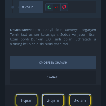
Нравится
-2
Не нравится
РЕЙТИНГ:
Описание:
Vesteros 100 yil oldin Daenerys Targaryen
Temir taxt uchun kurashgan. Sodda va jasur ritsar
Uzun bo'yli Dunkan Egg ismli bolani uchratadi, u
o'zining kelib chiqishi sirini yashirad...
СМОТРЕТЬ ОНЛАЙН
СКАЧАТЬ
1-qism
2-qism
3-qism