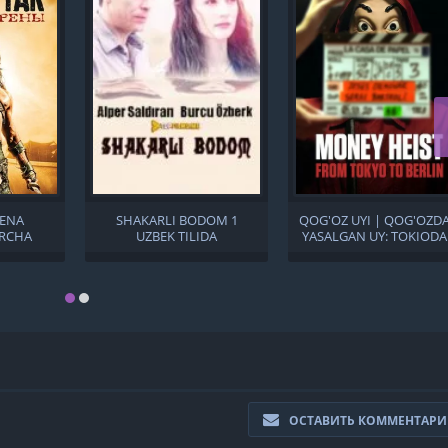
RENA
SHAKARLI BODOM 1
QOG'OZ UYI | QOG'OZD
ARCHA
UZBEK TILIDA
YASALGAN UY: TOKIOD
 TILIDA
BERLINGACHA UZBEK
TILIDA
ОСТАВИТЬ КОММЕНТАР