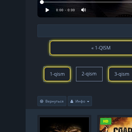
« 1-QISM
2-qism
1-qism
3-qism
Вернуться
Инфо
HD