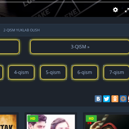
2-QISM YUKLAB OLISH
3-QISM »
4-qism
5-qism
6-qism
7-qism
HD
HD