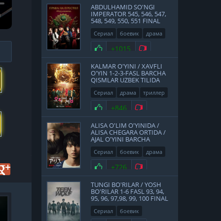
ABDULHAMID SO'NGI
IMPERATOR 545, 546, 547,
548, 549, 550, 551 FINAL
QISMLAR UZBEK TILIDA
Сериал
боевик
драма
история
2017
Нравится
+1015
Не нравится
KALMAR O'YINI / XAVFLI
O'YIN 1-2-3-FASL BARCHA
QISMLAR UZBEK TILIDA
Сериал
драма
триллер
2021
Нравится
+846
Не нравится
ALISA O'LIM O'YINIDA /
ALISA CHEGARA ORTIDA /
AJAL O'YINI BARCHA
QISMLAR UZBEK TILIDA
Сериал
боевик
драма
фантастика
Япония
Нравится
+726
Не нравится
2020
TUNGI BO'RILAR / YOSH
BO'RILAR 1-6 FASL 93, 94,
95, 96, 97,98, 99, 100 FINAL
HD
QISMLAR UZBEK TILIDA
Сериал
боевик