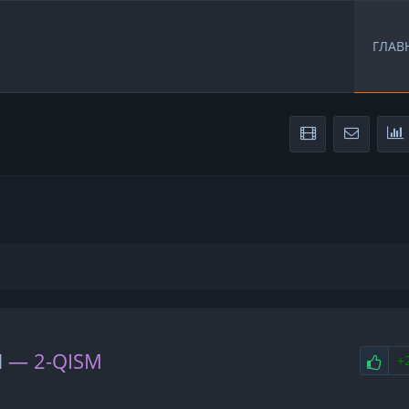
ГЛАВ
НР
I
— 2-QISM
+