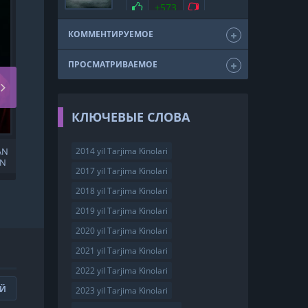
мелодрама
драма
Нравится
+573
Не нравится
триллер
фэнтези
США
2011
КОММЕНТИРУЕМОЕ
ПРОСМАТРИВАЕМОЕ
КЛЮЧЕВЫЕ СЛОВА
2014 yil Tarjima Kinolari
AN
YO'RIQNOMA SHART EMAS
AN
UZBEK TILIDA
2017 yil Tarjima Kinolari
2018 yil Tarjima Kinolari
2019 yil Tarjima Kinolari
2020 yil Tarjima Kinolari
2021 yil Tarjima Kinolari
2022 yil Tarjima Kinolari
ИЙ
2023 yil Tarjima Kinolari