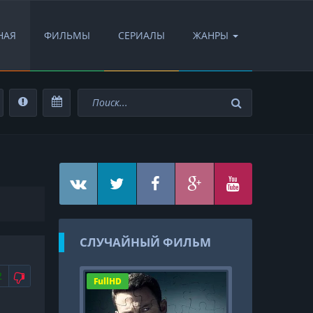
НАЯ
ФИЛЬМЫ
СЕРИАЛЫ
ЖАНРЫ
СЛУЧАЙНЫЙ ФИЛЬМ
АВИТСЯ
НЕ НРАВИТСЯ
2
FullHD
FullHD