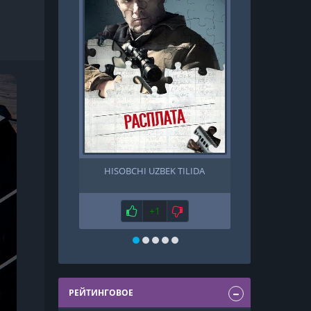
HISOBCHI UZBEK TILIDA
ALVIDO PEK
UZBE
Нравится
+1
Не нравится
Н
РЕЙТИНГОВОЕ