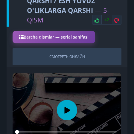
QARSHI / ESH YOVUZ
O'LIKLARGA QARSHI
— 5-
НРАВИТСЯ
НЕ 
QISM
+2
Barcha qismlar — serial sahifasi
СМОТРЕТЬ ОНЛАЙН