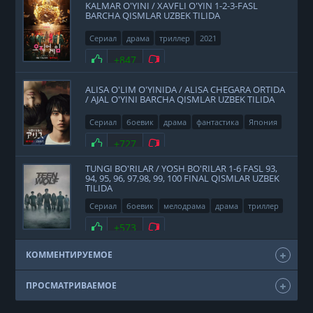
KALMAR O'YINI / XAVFLI O'YIN 1-2-3-FASL
BARCHA QISMLAR UZBEK TILIDA
Сериал
драма
триллер
2021
Нравится
+847
Не нравится
ALISA O'LIM O'YINIDA / ALISA CHEGARA ORTIDA
/ AJAL O'YINI BARCHA QISMLAR UZBEK TILIDA
Сериал
боевик
драма
фантастика
Япония
2020
Нравится
+727
Не нравится
TUNGI BO'RILAR / YOSH BO'RILAR 1-6 FASL 93,
94, 95, 96, 97,98, 99, 100 FINAL QISMLAR UZBEK
TILIDA
Сериал
боевик
мелодрама
драма
триллер
фэнтези
США
2011
Нравится
+573
Не нравится
КОММЕНТИРУЕМОЕ
ПРОСМАТРИВАЕМОЕ