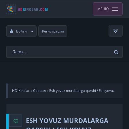
МЕНЮ
Войти
Регистрация
HD-Kinolar
»
Сериал
»
Esh yovuz murdalarga qarshi / Esh yovuz
o'liklarga qarshi
»
5-qism
ESH YOVUZ MURDALARGA