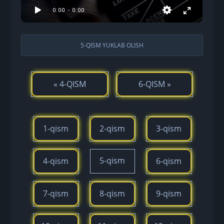
5-QISM YUKLAB OLISH
« 4-QISM
6-QISM »
1-qism
2-qism
3-qism
5-qism
4-qism
6-qism
7-qism
8-qism
9-qism